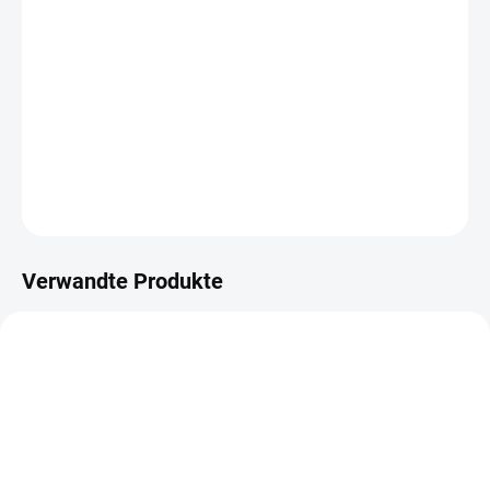
−
+
IN DEN WARENKORB
Papírové výseky z kolekce UŽ KVETOU.
DETAILLIERTE INFORMATIONEN
FRAGEN
ANSEHEN
Verwandte Produkte