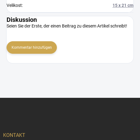
Velikost
:
15 x 21 cm
Diskussion
Seien Sie der Erste, der einen Beitrag zu diesem Artikel schreibt!
Kommentar hinzufügen
F
u
ß
z
e
i
KONTAKT