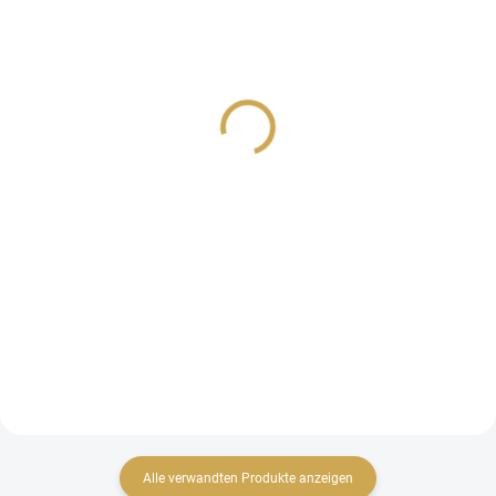
AUF LAGER
AUF LAGER
(>10 ST)
(>10 ST)
Papírové výseky - UŽ
Samolepky - UŽ KVETOU
KVETOU / Kvete
/ Fráze
3,26 €
1,44 €
2,69 € ohne MwSt.
1,19 € ohne MwSt.
IN DEN WARENKORB
IN DEN WARENKORB
Papírové výseky z
Papírové samolepky z
kolekce UŽ KVETOU.
kolekce UŽ KVETOU.
Alle verwandten Produkte anzeigen