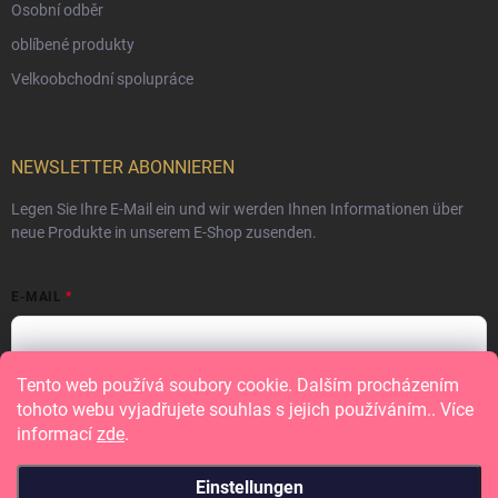
Osobní odběr
oblíbené produkty
Velkoobchodní spolupráce
NEWSLETTER ABONNIEREN
Legen Sie Ihre E-Mail ein und wir werden Ihnen Informationen über
neue Produkte in unserem E-Shop zusenden.
E-MAIL
Tento web používá soubory cookie. Dalším procházením
Vložením e-mailu souhlasíte s
podmínkami ochrany osobních údajů
tohoto webu vyjadřujete souhlas s jejich používáním.. Více
informací
zde
.
Anmelden
Einstellungen