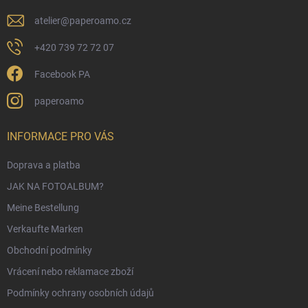
l
e
atelier
@
paperoamo.cz
+420 739 72 72 07
Facebook PA
paperoamo
INFORMACE PRO VÁS
Doprava a platba
JAK NA FOTOALBUM?
Meine Bestellung
Verkaufte Marken
Obchodní podmínky
Vrácení nebo reklamace zboží
Podmínky ochrany osobních údajů