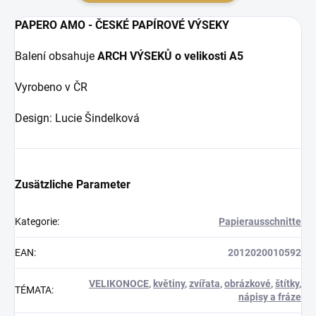
PAPERO AMO - ČESKÉ PAPÍROVÉ VÝSEKY
Balení obsahuje
ARCH VÝSEKŮ o velikosti A5
Vyrobeno v ČR
Design: Lucie Šindelková
Zusätzliche Parameter
Kategorie
:
Papierausschnitte
EAN
:
2012020010592
VELIKONOCE
,
květiny
,
zvířata
,
obrázkové
,
štítky
,
TÉMATA
:
nápisy a fráze