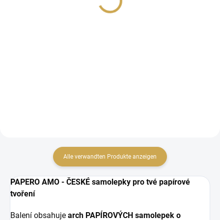
1,45 €
2,69 € ohne MwSt.
1,20 € ohne MwSt.
IN DEN WARENKORB
IN DEN WARENKORB
papírové výseky
Papírová abeceda.
Alle verwandten Produkte anzeigen
PAPERO AMO - ČESKÉ samolepky pro tvé papírové
tvoření
Balení obsahuje
arch PAPÍROVÝCH samolepek o