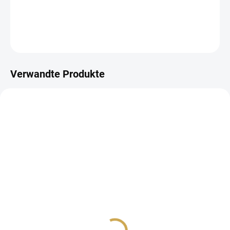
DETAILLIERTE INFORMATIONEN
FRAGEN
ANSEHEN
Verwandte Produkte
AUF LAGER
AUF LAGER
(>10 ST)
(>10 ST)
Papírové samolepky -
Papírové výseky - ZIMNÍ
ABECEDA malá - ZIMNÍ
KRÁLOVSTVÍ / MĚSÍCE
KRÁLOVSTVÍ
3,26 €