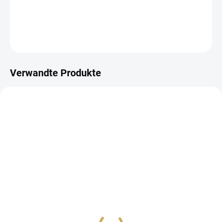
DETAILLIERTE INFORMATIONEN
FRAGEN
ANSEHEN
Verwandte Produkte
AUF LAGER
AUF LAGER
(10 ST)
(>10 ST)
Samolepky - ŠŤASTNÉ &
Samolepky - ŠŤASTNÉ &
VESELÉ / Vánoce
VESELÉ / Ptáčkové
1,45 €
1,45 €