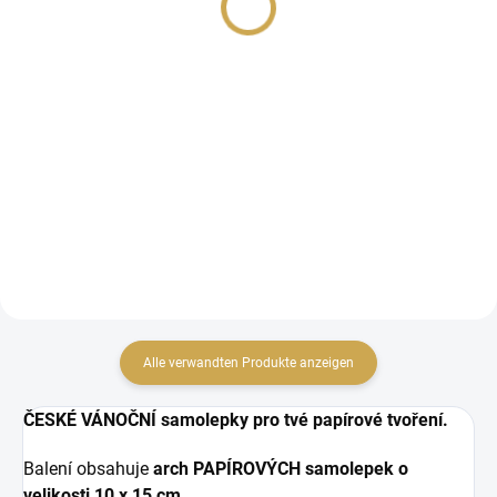
1,20 € ohne MwSt.
1,20 € ohne MwSt.
IN DEN WARENKORB
IN DEN WARENKORB
Vánoční samolepky z
Vánoční samolepky z
kolekce ŠŤASTNÉ &
kolekce ŠŤASTNÉ &
VESELÉ.
VESELÉ.
Alle verwandten Produkte anzeigen
ČESKÉ VÁNOČNÍ samolepky pro tvé papírové tvoření.
Balení obsahuje
arch PAPÍROVÝCH samolepek o
velikosti
10 x 15 cm.