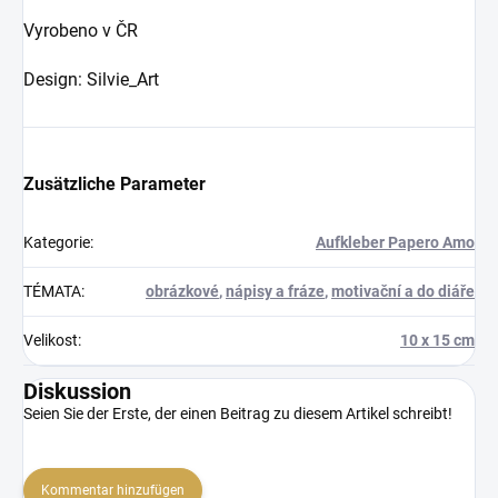
Vyrobeno v ČR
Design: Silvie_Art
Zusätzliche Parameter
Kategorie
:
Aufkleber Papero Amo
TÉMATA
:
obrázkové
,
nápisy a fráze
,
motivační a do diáře
Velikost
:
10 x 15 cm
Diskussion
Seien Sie der Erste, der einen Beitrag zu diesem Artikel schreibt!
Kommentar hinzufügen