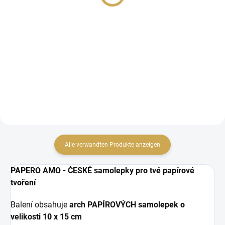
1,19 € ohne MwSt.
1,19 € ohne MwSt.
IN DEN WARENKORB
IN DEN WARENKORB
Papírové samolepky.
Papírové samolepky.
Alle verwandten Produkte anzeigen
PAPERO AMO - ČESKÉ samolepky pro tvé papírové
tvoření
Balení obsahuje
arch PAPÍROVÝCH samolepek o
velikosti
10 x 15 cm