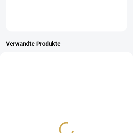
DETAILLIERTE INFORMATIONEN
FRAGEN
ANSEHEN
Verwandte Produkte
AUF LAGER
AUF LAGER
(>10 ST)
(>10 ST)
Samolepky - CITÁTY DO
Samolepky - DO DIÁŘE /
DIÁŘE / Čas
Měsíce
1,44 €
1,44 €