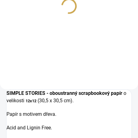
1,20 €
1,20 €
0,99 € ohne MwSt.
0,99 € ohne MwSt.
IN DEN WARENKORB
IN DEN WARENKORB
Oboustranný vzorovaný
Oboustranný vzorovaný
papír na scrapbooking o
papír na scrapbooking o
velikosti 12" x 12" (30.5 x
velikosti 12" x 12" (30.5 x
30.5 cm).
30.5 cm).
SIMPLE STORIES - oboustranný scrapbookový papír
o
velikosti
(30,5 x 30,5 cm).
12x12
Papír s motivem dřeva.
Acid and Lignin Free.