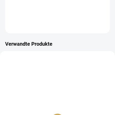
velikosti 12" x 12" (30.5 x 30.5 cm).
DETAILLIERTE INFORMATIONEN
FRAGEN
ANSEHEN
Verwandte Produkte
AUF LAGER
AUF LAGER
(6 ST)
(>10 ST)
Papír na scrapbook -
Papír na scrapbook -
COLOR VIBE / Aspen
COLOR VIBE / Cedar