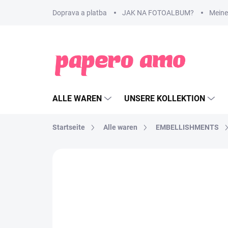
Zum
Doprava a platba
JAK NA FOTOALBUM?
Meine
Inhalt
springen
ALLE WAREN
UNSERE KOLLEKTION
Startseite
Alle waren
EMBELLISHMENTS
MARKE:
PAPERO AMO ♥