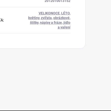
2012010013152
VELIKONOCE
,
LÉTO
,
květiny
,
zvířata
,
obrázkové
,
TA
:
štítky
,
nápisy a fráze
,
jídlo
a vaření