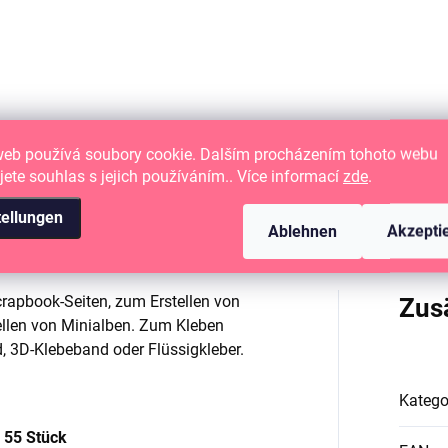
web používá soubory cookie. Dalším procházením tohoto webu
jete souhlas s jejich používáním.. Více informací
zde
.
tellungen
Ablehnen
Akzepti
rapbook-Seiten, zum Erstellen von
Zus
ellen von Minialben. Zum Kleben
, 3D-Klebeband oder Flüssigkleber.
Katego
 55 Stück