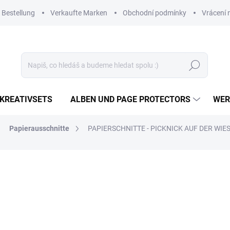
 Bestellung
Verkaufte Marken
Obchodní podmínky
Vrácení 
Suchen
KREATIVSETS
ALBEN UND PAGE PROTECTORS
WER
Papierausschnitte
PAPIERSCHNITTE - PICKNICK AUF DER WIESE
6,14 €
5,07 € ohne MwSt.
Verkaufspreis:
AUF LAGER
(>10 ST)