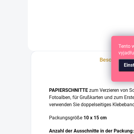
TSCHECHISCHES Set zum
Erstellen von Scrapbook-Seiten
aus der Kollektion „PICKNICK
AUF DER WIESE“.
Tento 
vyjadřu
Beschreibung
Eins
PAPIERSCHNITTE
zum Verzieren von Sc
Fotoalben, für Grußkarten und zum Erst
verwenden Sie doppelseitiges Klebeband
Packungsgröße
10 x 15 cm
Anzahl der Ausschnitte in der Packung: