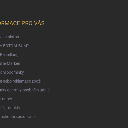
ORMACE PRO VÁS
a a platba
NA FOTOALBUM?
Bestellung
ufte Marken
dní podmínky
í nebo reklamace zboží
nky ochrany osobních údajů
í odběr
né produkty
obchodní spolupráce