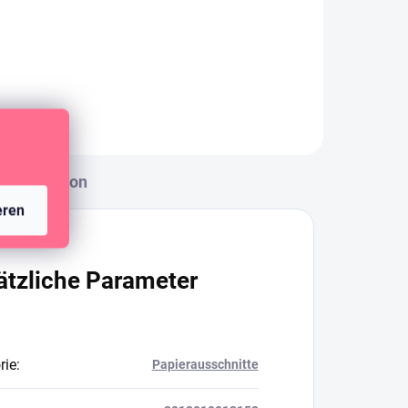
Diskussion
eren
ätzliche Parameter
rie
:
Papierausschnitte