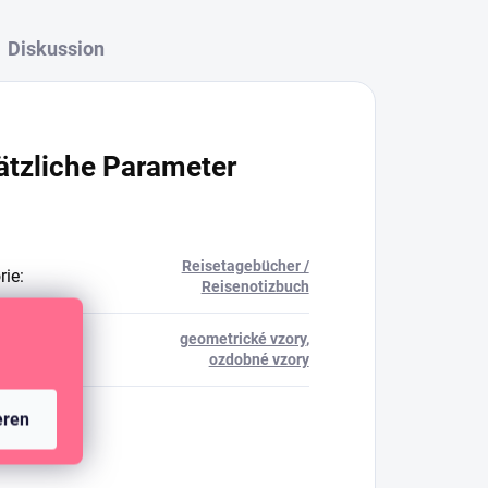
Diskussion
ätzliche Parameter
Reisetagebücher /
rie
:
Reisenotizbuch
geometrické vzory
,
TA
:
ozdobné vzory
eren