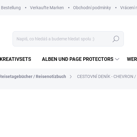
 Bestellung
Verkaufte Marken
Obchodní podmínky
Vrácení 
Suchen
KREATIVSETS
ALBEN UND PAGE PROTECTORS
WER
Reisetagebücher / Reisenotizbuch
CESTOVNÍ DENÍK - CHEVRON / 
4,51 €
2,44 €
2,02 € ohne MwSt.
Verkaufspreis:
NA DOTAZ