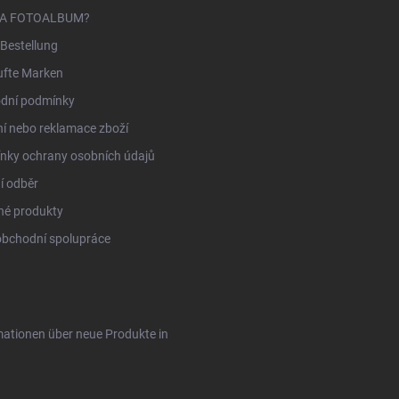
NA FOTOALBUM?
Bestellung
ufte Marken
dní podmínky
í nebo reklamace zboží
nky ochrany osobních údajů
í odběr
né produkty
obchodní spolupráce
rmationen über neue Produkte in