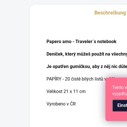
Beschreibung
Papero amo - Traveler´s notebook
Deníček, který můžeš použít na všechny
Je opatřen gumičkou, aby z něj nic důl
PAPÍRY - 20 čistě bílých listů vyšší gra
Tento 
Velikost 21 x 11 cm
vyjadřu
Vyrobeno v ČR
Eins