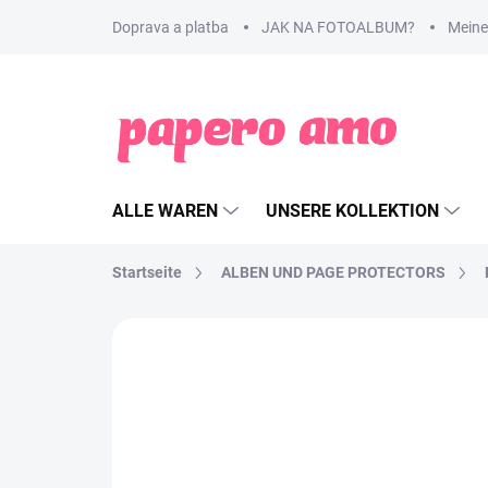
Zum
Doprava a platba
JAK NA FOTOALBUM?
Meine
Inhalt
springen
ALLE WAREN
UNSERE KOLLEKTION
Startseite
ALBEN UND PAGE PROTECTORS
MARKE:
PAPERO AMO ♥
SLEVA