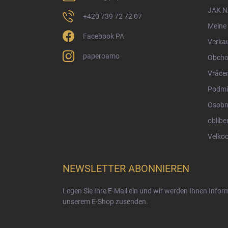
l
e
JAK 
+420 739 72 72 07
Meine 
Facebook PA
Verka
paperoamo
Obcho
Vrácen
Podmí
Osobn
oblíbe
Velko
NEWSLETTER ABONNIEREN
Legen Sie Ihre E-Mail ein und wir werden Ihnen Info
unserem E-Shop zusenden.