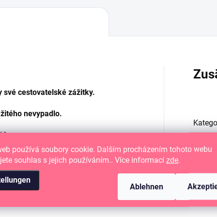
Zus
 své cestovatelské zážitky.
ežitého nevypadlo.
Katego
máže
web používá soubory cookie. Dalším procházením tohoto webu
TÉMA
jete souhlas s jejich používáním.. Více informací
zde
.
tellungen
Ablehnen
Akzepti