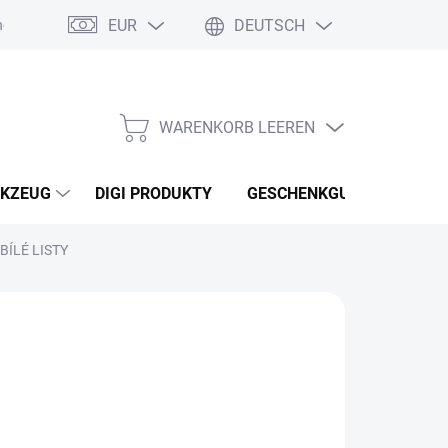
EUR
DEUTSCH
nebo reklamace zboží
Podmínky ochrany osobních údajů
Osobní
WARENKORB LEEREN
WARENKORB
KZEUG
DIGI PRODUKTY
GESCHENKGUTSCHEINEN
BÍLÉ LISTY