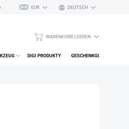
EUR
DEUTSCH
nebo reklamace zboží
Podmínky ochrany osobních údajů
Osobní
WARENKORB LEEREN
WARENKORB
KZEUG
DIGI PRODUKTY
GESCHENKGUTSCHEINEN