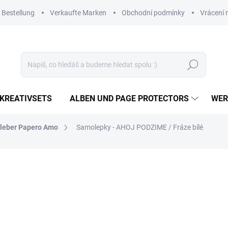
 Bestellung
Verkaufte Marken
Obchodní podmínky
Vrácení 
Suchen
KREATIVSETS
ALBEN UND PAGE PROTECTORS
WER
leber Papero Amo
Samolepky - AHOJ PODZIME / Fráze bílé
1,45 €
1,20 € ohne MwSt.
Verkaufspreis:
AUF LAGER
(>10 ST)