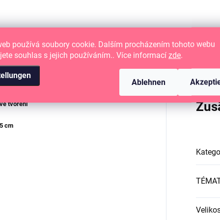
web používá soubory cookie. Dalším procházením tohoto webu
jete souhlas s jejich používáním.. Více informací
zde
.
tellungen
Ablehnen
Akzepti
Zus
é tvoření
15 cm
Katego
TÉMA
Velikos