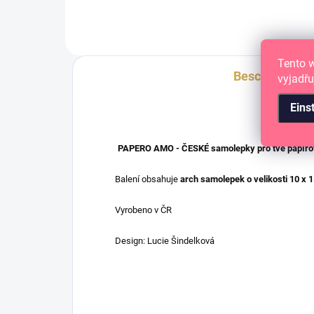
Tento 
Beschreibung
vyjadřu
Eins
PAPERO AMO - ČESKÉ samolepky pro tvé papírov
Balení obsahuje
arch samolepek o velikosti
10 x 
Vyrobeno v ČR
Design: Lucie Šindelková