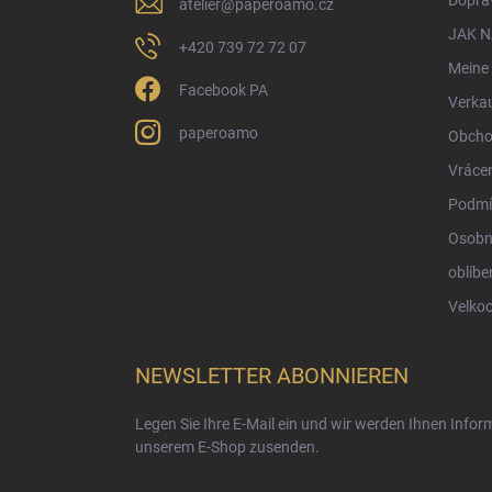
atelier
@
paperoamo.cz
l
e
JAK 
+420 739 72 72 07
Meine 
Facebook PA
Verka
paperoamo
Obcho
Vrácen
Podmí
Osobn
oblíbe
Velko
NEWSLETTER ABONNIEREN
Legen Sie Ihre E-Mail ein und wir werden Ihnen Info
unserem E-Shop zusenden.