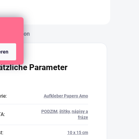
Diskussion
eren
ätzliche Parameter
rie
:
Aufkleber Papero Amo
PODZIM
,
štítky
,
nápisy a
TA
:
fráze
t
:
10 x 15 cm