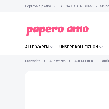
Zum
Doprava a platba
JAK NA FOTOALBUM?
Meine
Inhalt
springen
ALLE WAREN
UNSERE KOLLEKTION
Startseite
Alle waren
AUFKLEBER
Aufk
MARKE:
PAPERO AMO ♥