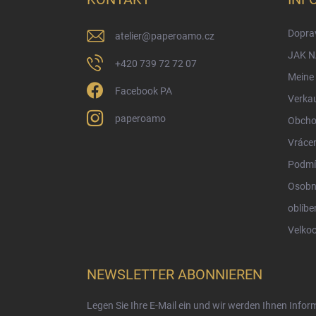
e
i
Doprav
atelier
@
paperoamo.cz
l
e
JAK 
+420 739 72 72 07
Meine 
Facebook PA
Verka
paperoamo
Obcho
Vrácen
Podmí
Osobn
oblíbe
Velko
NEWSLETTER ABONNIEREN
Legen Sie Ihre E-Mail ein und wir werden Ihnen Info