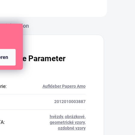
Diskussion
ätzliche Parameter
eren
rie
:
Aufkleber Papero Amo
2012010003887
hvězdy
,
obrázkové
,
TA
:
geometrické vzory
,
ozdobné vzory