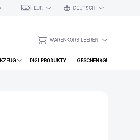
EUR
DEUTSCH
nebo reklamace zboží
Podmínky ochrany osobních údajů
Osobní
WARENKORB LEEREN
WARENKORB
KZEUG
DIGI PRODUKTY
GESCHENKGUTSCHEINEN