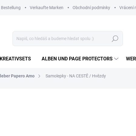
 Bestellung
Verkaufte Marken
Obchodní podmínky
Vrácení 
Suchen
KREATIVSETS
ALBEN UND PAGE PROTECTORS
WER
leber Papero Amo
Samolepky - NA CESTĚ / Hvězdy
1,45 €
1,20 € ohne MwSt.
Verkaufspreis:
AUF LAGER
(>10 ST)