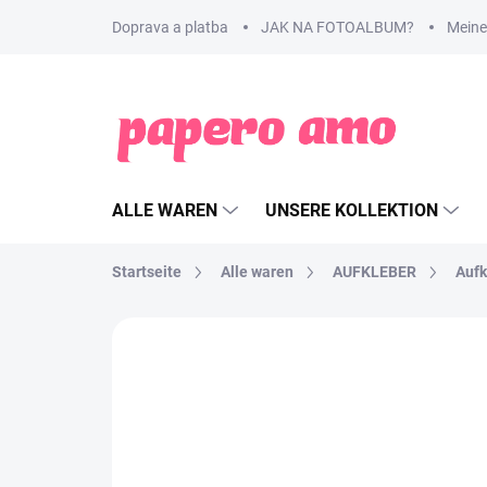
Zum
Doprava a platba
JAK NA FOTOALBUM?
Meine
Inhalt
springen
ALLE WAREN
UNSERE KOLLEKTION
Startseite
Alle waren
AUFKLEBER
Aufk
MARKE:
PAPERO AMO ♥