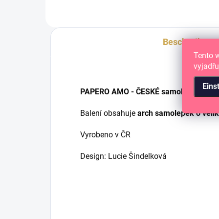
Beschreibung
Tento 
vyjadřu
Eins
PAPERO AMO - ČESKÉ samolepky pro tv
Balení obsahuje
arch samolepek o velik
Vyrobeno v ČR
Design: Lucie Šindelková