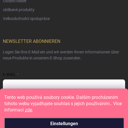
Osobní odběr
oblíbené produkty
Velkoobchodní spolupráce
NEWSLETTER ABONNIEREN
Legen Sie Ihre E-Mail ein und wir werden Ihnen Informationen über
neue Produkte in unserem E-Shop zusenden.
E-MAIL
Tento web používá soubory cookie. Dalším procházením
Vložením e-mailu souhlasíte s
podmínkami ochrany osobních údajů
tohoto webu vyjadřujete souhlas s jejich používáním.. Více
informací
zde
.
Anmelden
Einstellungen