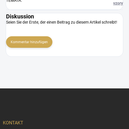
TÉMATA
:
vzory
Diskussion
Seien Sie der Erste, der einen Beitrag zu diesem Artikel schreibt!
Kommentar hinzufügen
F
u
ß
z
e
i
KONTAKT