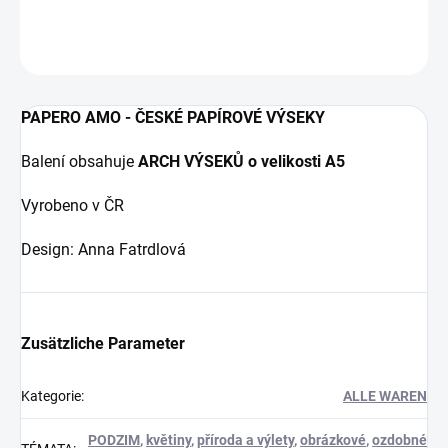
DETAILLIERTE INFORMATIONEN
FRAGEN
ANSEHEN
PAPERO AMO - ČESKÉ PAPÍROVÉ VÝSEKY
Balení obsahuje
ARCH VÝSEKŮ o velikosti A5
Vyrobeno v ČR
Design: Anna Fatrdlová
Zusätzliche Parameter
Kategorie
:
ALLE WAREN
PODZIM
,
květiny
,
příroda a výlety
,
obrázkové
,
ozdobné