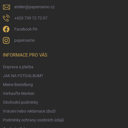
l
e
atelier
@
paperoamo.cz
+420 739 72 72 07
Facebook PA
paperoamo
INFORMACE PRO VÁS
Doprava a platba
JAK NA FOTOALBUM?
Meine Bestellung
Verkaufte Marken
Obchodní podmínky
Vrácení nebo reklamace zboží
Podmínky ochrany osobních údajů