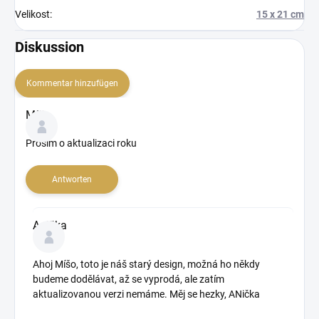
Velikost
:
15 x 21 cm
Diskussion
Kommentar hinzufügen
D
Míša
i
s
Prosím o aktualizaci roku
k
u
Antworten
s
s
i
Anička
o
n
s
Ahoj Míšo, toto je náš starý design, možná ho někdy
ü
budeme dodělávat, až se vyprodá, ale zatím
b
aktualizovanou verzi nemáme. Měj se hezky, ANička
e