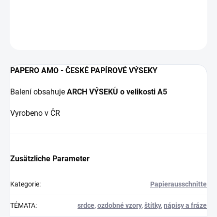
DETAILLIERTE INFORMATIONEN
FRAGEN
ANSEHEN
PAPERO AMO - ČESKÉ PAPÍROVÉ VÝSEKY
Balení obsahuje
ARCH VÝSEKŮ o velikosti A5
Vyrobeno v ČR
Zusätzliche Parameter
Kategorie
:
Papierausschnitte
TÉMATA
:
srdce
,
ozdobné vzory
,
štítky
,
nápisy a fráze