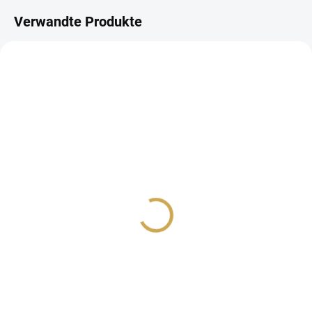
Verwandte Produkte
AUF LAGER
AUF LAGER
(>10 ST)
(>10 ST)
Samolepky - BALONKY
Samolepky - KOLEČKA
VŠICHNI SPOLU
1,44 €
1,44 €
1,19 € ohne MwSt.
1,19 € ohne MwSt.
IN DEN WARENKORB
IN DEN WARENKORB
Papírové samolepky.
Papírové samolepky.