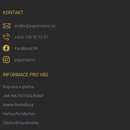
e
i
KONTAKT
l
e
atelier
@
paperoamo.cz
+420 739 72 72 07
Facebook PA
paperoamo
INFORMACE PRO VÁS
Doprava a platba
JAK NA FOTOALBUM?
Meine Bestellung
Verkaufte Marken
Obchodní podmínky