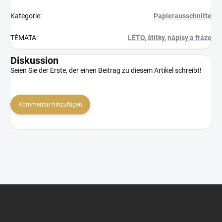
Kategorie
:
Papierausschnitte
TÉMATA
:
LÉTO
,
štítky
,
nápisy a fráze
Diskussion
Seien Sie der Erste, der einen Beitrag zu diesem Artikel schreibt!
Kommentar hinzufügen
F
u
ß
z