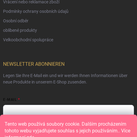
Vrácení nebo reklamace zboží
Podmínky ochrany osobních údajů
Osobní odběr
oblíbené produkty
Velkoobchodní spolupráce
NEWSLETTER ABONNIEREN
Legen Sie Ihre E-Mail ein und wir werden Ihnen Informationen über
neue Produkte in unserem E-Shop zusenden.
E-MAIL
Tento web používá soubory cookie. Dalším procházením
Vložením e-mailu souhlasíte s
podmínkami ochrany osobních údajů
tohoto webu vyjadřujete souhlas s jejich používáním.. Více