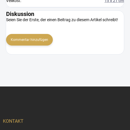
Velikost
:
15 x 21 cm
Diskussion
Seien Sie der Erste, der einen Beitrag zu diesem Artikel schreibt!
Kommentar hinzufügen
F
u
ß
z
e
i
KONTAKT
l