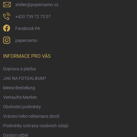
e
atelier
@
paperoamo.cz
+420 739 72 72 07
Facebook PA
paperoamo
INFORMACE PRO VÁS
Doprava a platba
JAK NA FOTOALBUM?
Meine Bestellung
Verkaufte Marken
Obchodní podmínky
Vrácení nebo reklamace zboží
Podmínky ochrany osobních údajů
Osobní odběr