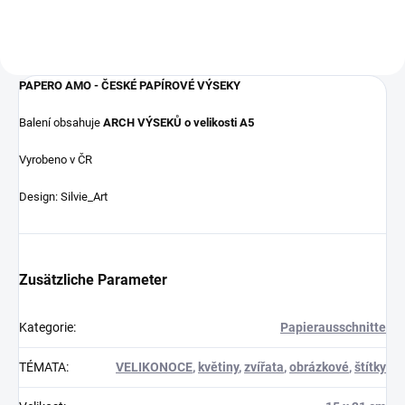
PAPERO AMO - ČESKÉ PAPÍROVÉ VÝSEKY
Balení obsahuje
ARCH VÝSEKŮ o velikosti A5
Vyrobeno v ČR
Design: Silvie_Art
Zusätzliche Parameter
Kategorie
:
Papierausschnitte
TÉMATA
:
VELIKONOCE
,
květiny
,
zvířata
,
obrázkové
,
štítky