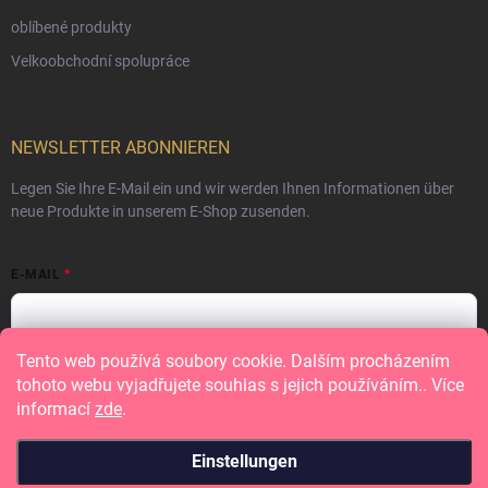
oblíbené produkty
Velkoobchodní spolupráce
NEWSLETTER ABONNIEREN
Legen Sie Ihre E-Mail ein und wir werden Ihnen Informationen über
neue Produkte in unserem E-Shop zusenden.
E-MAIL
Tento web používá soubory cookie. Dalším procházením
Vložením e-mailu souhlasíte s
podmínkami ochrany osobních údajů
tohoto webu vyjadřujete souhlas s jejich používáním.. Více
informací
zde
.
Anmelden
Einstellungen