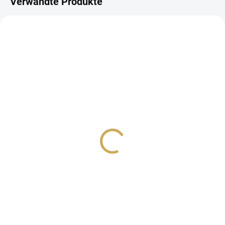
Verwandte Produkte
AUF LAGER
(>10 ST)
Papírové výseky -
POHÁDKA
3,26 €
2,69 € ohne MwSt.
IN DEN WARENKORB
papírové výseky