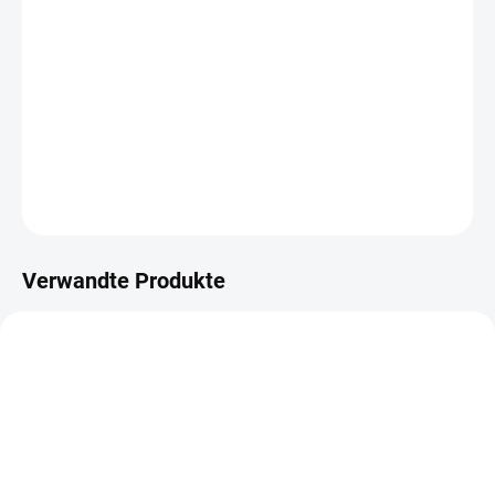
−
+
IN DEN WARENKORB
papírové výseky
DETAILLIERTE INFORMATIONEN
FRAGEN
ANSEHEN
Verwandte Produkte