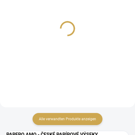
AUF LAGER
AUF LAGER
(>10 ST)
(>10 ST)
Samolepky - NAŠE DNY /
Samolepky - NAŠE DNY /
Štítky
Tvary I
1,44 €
1,44 €
1,19 € ohne MwSt.
1,19 € ohne MwSt.
IN DEN WARENKORB
IN DEN WARENKORB
PAPÍROVÉ samolepky.
PAPÍROVÉ samolepky.
Alle verwandten Produkte anzeigen
PAPERO AMO - ČESKÉ PAPÍROVÉ VÝSEKY