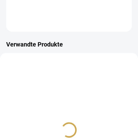
DETAILLIERTE INFORMATIONEN
FRAGEN
ANSEHEN
Verwandte Produkte
AUF LAGER
(6 ST)
Papírové výseky -
DOKONALÉ / Černé
3,26 €