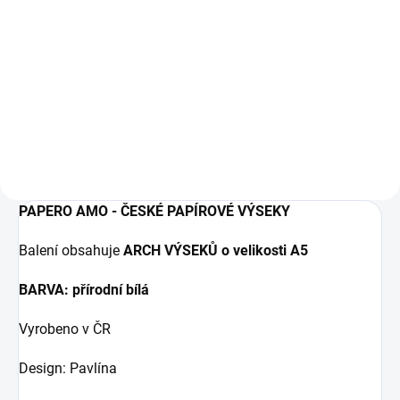
2,69 € ohne MwSt.
IN DEN WARENKORB
černé papírové výseky
PAPERO AMO - ČESKÉ PAPÍROVÉ VÝSEKY
Balení obsahuje
ARCH VÝSEKŮ o velikosti A5
BARVA: přírodní bílá
Vyrobeno v ČR
Design: Pavlína