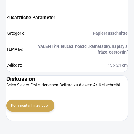
Zusätzliche Parameter
Kategorie
:
Papierausschnitte
VALENTÝN
,
klučičí
,
holčičí
,
kamarádky
,
nápisy a
TÉMATA
:
fráze
,
cestování
Velikost
:
15 x 21 cm
Diskussion
Seien Sie der Erste, der einen Beitrag zu diesem Artikel schreibt!
Kommentar hinzufügen