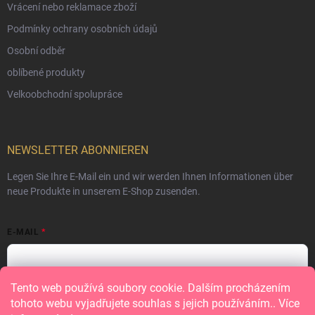
Vrácení nebo reklamace zboží
Podmínky ochrany osobních údajů
Osobní odběr
oblíbené produkty
Velkoobchodní spolupráce
NEWSLETTER ABONNIEREN
Legen Sie Ihre E-Mail ein und wir werden Ihnen Informationen über
neue Produkte in unserem E-Shop zusenden.
E-MAIL
Tento web používá soubory cookie. Dalším procházením
Vložením e-mailu souhlasíte s
podmínkami ochrany osobních údajů
tohoto webu vyjadřujete souhlas s jejich používáním.. Více