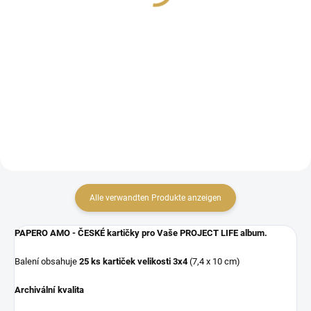
1,61 €
1,33 € ohne MwSt.
1,33 € ohne MwSt.
IN DEN WARENKORB
IN DEN WARENKORB
české kartičky do kapes
české kartičky do kapes
Alle verwandten Produkte anzeigen
PAPERO AMO - ČESKÉ kartičky pro Vaše PROJECT LIFE album.
Balení obsahuje
25 ks kartiček
velikosti 3x4
(7,4 x 10 cm)
Archivální kvalita