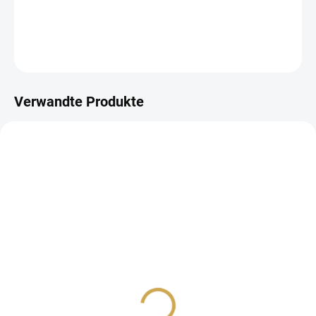
DETAILLIERTE INFORMATIONEN
FRAGEN
ANSEHEN
Verwandte Produkte
AUF LAGER
AUF LAGER
(>10 ST)
(>10 ST)
PAPERO AMO - kartičky
PAPERO AMO - kartičky
malé - MINI ČTVEREČKY
malé - POLÍNKA #06
/ KOLEČKO #05
1,61 €