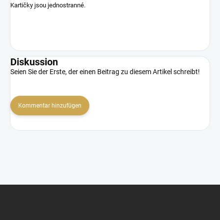
Kartičky jsou jednostranné.
Diskussion
Seien Sie der Erste, der einen Beitrag zu diesem Artikel schreibt!
Kommentar hinzufügen
F
u
ß