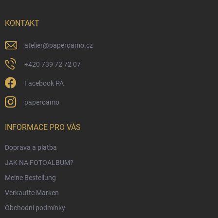
z
e
i
KONTAKT
l
e
atelier
@
paperoamo.cz
+420 739 72 72 07
Facebook PA
paperoamo
INFORMACE PRO VÁS
Doprava a platba
JAK NA FOTOALBUM?
Meine Bestellung
Verkaufte Marken
Obchodní podmínky