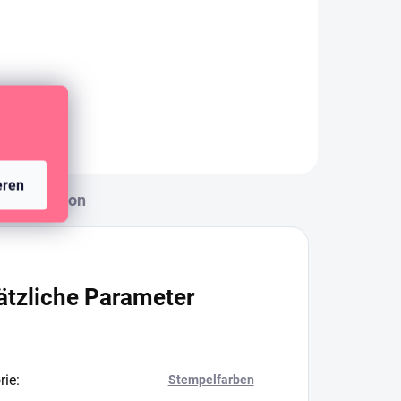
eren
Diskussion
ätzliche Parameter
rie
:
Stempelfarben