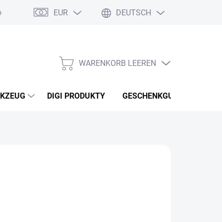
EUR
DEUTSCH
nebo reklamace zboží
Podmínky ochrany osobních údajů
Osobní
WARENKORB LEEREN
WARENKORB
KZEUG
DIGI PRODUKTY
GESCHENKGUTSCHEINEN