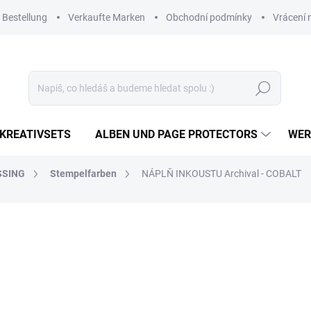
 Bestellung
Verkaufte Marken
Obchodní podmínky
Vrácení 
Suchen
KREATIVSETS
ALBEN UND PAGE PROTECTORS
WER
SSING
Stempelfarben
NÁPLŇ INKOUSTU Archival - COBALT
4,49 €
3,71 € ohne MwSt.
Verkaufspreis:
AUF LAGER
(6 ST)