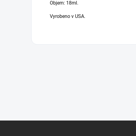
Objem: 18ml.
Vyrobeno v USA.
F
u