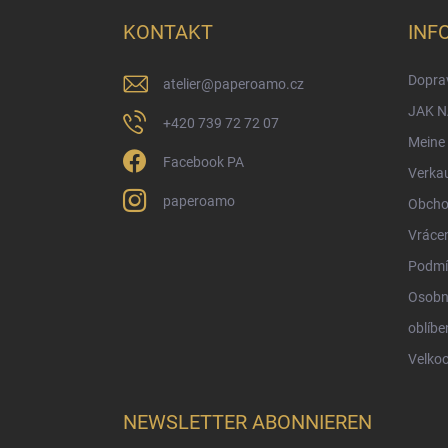
ß
z
KONTAKT
INF
e
i
Doprav
atelier
@
paperoamo.cz
l
e
JAK 
+420 739 72 72 07
Meine 
Facebook PA
Verka
paperoamo
Obcho
Vrácen
Podmí
Osobn
oblíbe
Velko
NEWSLETTER ABONNIEREN