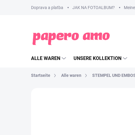
Zum
Doprava a platba
JAK NA FOTOALBUM?
Meine
Inhalt
springen
ALLE WAREN
UNSERE KOLLEKTION
Startseite
Alle waren
STEMPEL UND EMBO
MARKE:
RANGER