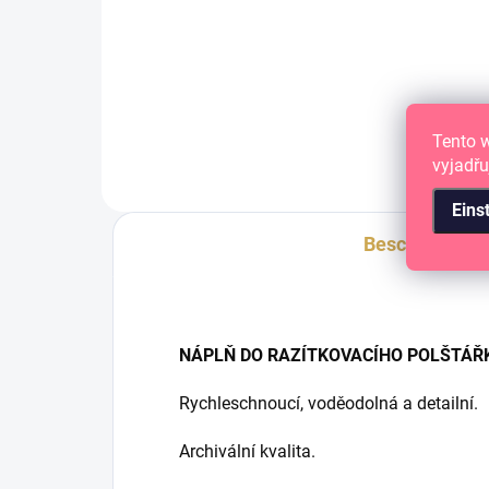
ČERNÁ razítkovací barva s
rychleschnoucím
voděodolným inkoustem.
Tento 
vyjadřu
Eins
Beschreibung
NÁPLŇ DO RAZÍTKOVACÍHO POLŠTÁŘKU 
Rychleschnoucí, voděodolná a detailní.
Archivální kvalita.