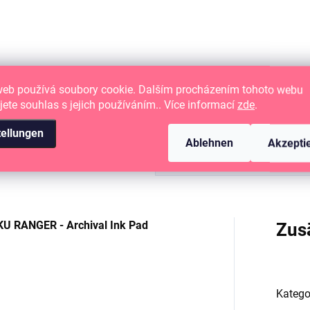
web používá soubory cookie. Dalším procházením tohoto webu
jete souhlas s jejich používáním.. Více informací
zde
.
tellungen
Ablehnen
Akzepti
RANGER - Archival Ink Pad
Zus
Katego