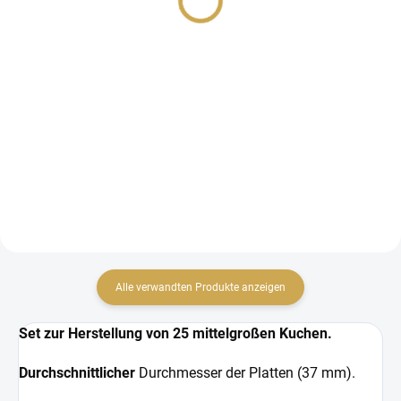
28,05 €
34,24 €
23,18 € ohne MwSt.
28,30 € ohne MwSt.
IN DEN WARENKORB
IN DEN WARENKORB
Adapter zur Herstellung kleiner
Adapter zur Herstellung großer
Plättchen für den Button Press.
Platten für die Button Press.
Alle verwandten Produkte anzeigen
Set zur Herstellung von 25 mittelgroßen Kuchen.
Durchschnittlicher
Durchmesser der Platten (37 mm).