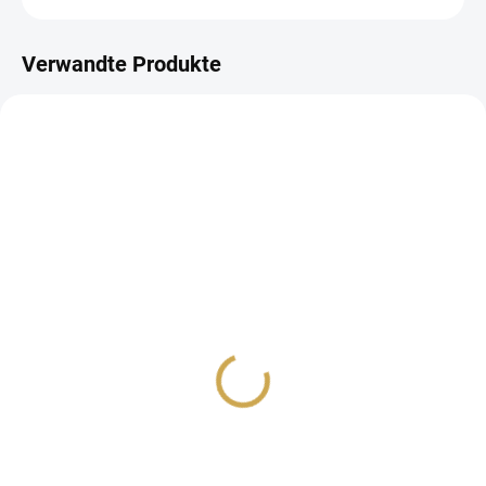
Verwandte Produkte
NA DOTAZ
AUF LAGER
(2 ST)
MINI-WERKZEUGSATZ –
SCHERE - Rose Gold
SATZ VON
18,55 €
ERSTELLUNGSWERKZEUGEN
15,33 € ohne MwSt.
36,31 €
30,01 € ohne MwSt.
IN DEN WARENKORB
Detail
Metallschere.