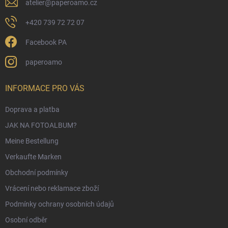
e
e
atelier
@
paperoamo.cz
d
e
+420 739 72 72 07
r
L
Facebook PA
i
s
paperoamo
t
e
INFORMACE PRO VÁS
Doprava a platba
JAK NA FOTOALBUM?
Meine Bestellung
Verkaufte Marken
Obchodní podmínky
Vrácení nebo reklamace zboží
Podmínky ochrany osobních údajů
Osobní odběr