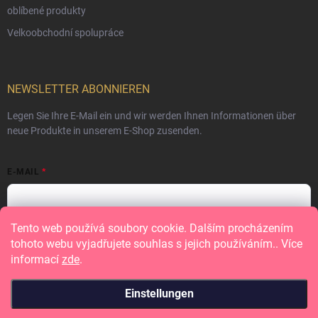
oblíbené produkty
Velkoobchodní spolupráce
NEWSLETTER ABONNIEREN
Legen Sie Ihre E-Mail ein und wir werden Ihnen Informationen über
neue Produkte in unserem E-Shop zusenden.
E-MAIL
Tento web používá soubory cookie. Dalším procházením
Vložením e-mailu souhlasíte s
podmínkami ochrany osobních údajů
tohoto webu vyjadřujete souhlas s jejich používáním.. Více
informací
zde
.
Anmelden
Einstellungen