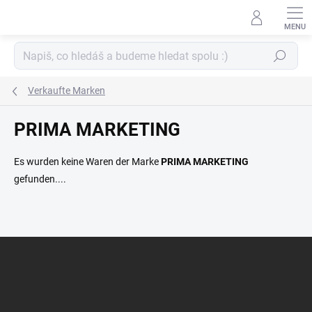
Zum
Inhalt
springen
Suchen
Verkaufte Marken
PRIMA MARKETING
Es wurden keine Waren der Marke
PRIMA MARKETING
gefunden....
F
u
ß
z
e