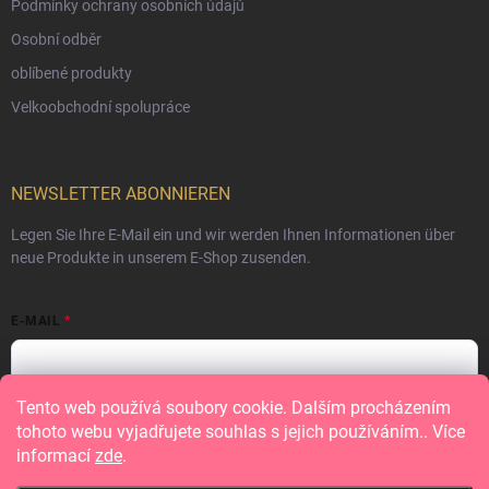
Podmínky ochrany osobních údajů
Osobní odběr
oblíbené produkty
Velkoobchodní spolupráce
NEWSLETTER ABONNIEREN
Legen Sie Ihre E-Mail ein und wir werden Ihnen Informationen über
neue Produkte in unserem E-Shop zusenden.
E-MAIL
Tento web používá soubory cookie. Dalším procházením
Vložením e-mailu souhlasíte s
podmínkami ochrany osobních údajů
tohoto webu vyjadřujete souhlas s jejich používáním.. Více
informací
zde
.
Anmelden