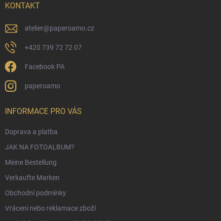
i
KONTAKT
l
e
atelier
@
paperoamo.cz
+420 739 72 72 07
Facebook PA
paperoamo
INFORMACE PRO VÁS
Doprava a platba
JAK NA FOTOALBUM?
Meine Bestellung
Verkaufte Marken
Obchodní podmínky
Vrácení nebo reklamace zboží