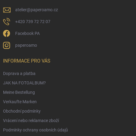
l
e
atelier
@
paperoamo.cz
+420 739 72 72 07
Facebook PA
paperoamo
INFORMACE PRO VÁS
Doprava a platba
JAK NA FOTOALBUM?
Meine Bestellung
Verkaufte Marken
Obchodní podmínky
Vrácení nebo reklamace zboží
Podmínky ochrany osobních údajů