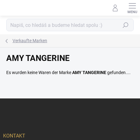
Zum
Inhalt
springen
Suchen
Verkaufte Marken
AMY TANGERINE
Es wurden keine Waren der Marke
AMY TANGERINE
gefunden....
F
u
ß
z
e
i
KONTAKT