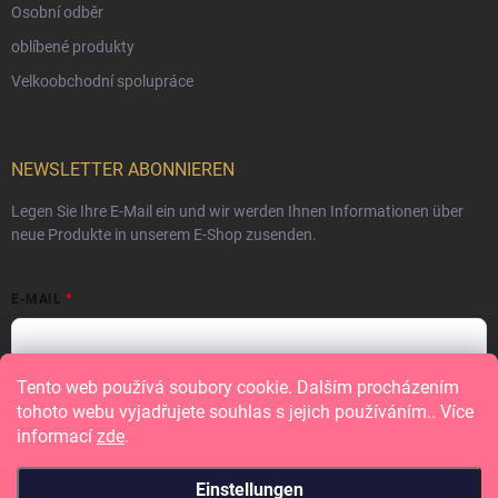
Osobní odběr
oblíbené produkty
Velkoobchodní spolupráce
NEWSLETTER ABONNIEREN
Legen Sie Ihre E-Mail ein und wir werden Ihnen Informationen über
neue Produkte in unserem E-Shop zusenden.
E-MAIL
Tento web používá soubory cookie. Dalším procházením
Vložením e-mailu souhlasíte s
podmínkami ochrany osobních údajů
tohoto webu vyjadřujete souhlas s jejich používáním.. Více
informací
zde
.
Anmelden
Einstellungen