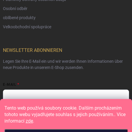
Osobní odběr
oblíbené produkty
Velkoobchodní spolupráce
NEWSLETTER ABONNIEREN
Legen Sie Ihre E-Mail ein und wir werden Ihnen Informationen über
neue Produkte in unserem E-Shop zusenden.
E-MAIL
Tento web používá soubory cookie. Dalším procházením
Vložením e-mailu souhlasíte s
podmínkami ochrany osobních údajů
tohoto webu vyjadřujete souhlas s jejich používáním.. Více
informací
zde
.
Anmelden