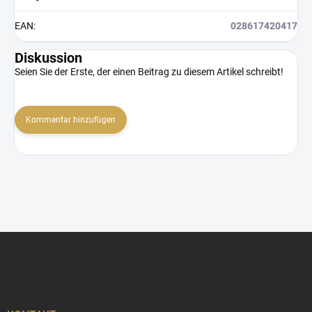
EAN
:
028617420417
Diskussion
Seien Sie der Erste, der einen Beitrag zu diesem Artikel schreibt!
Kommentar hinzufügen
F
u
ß
z
e