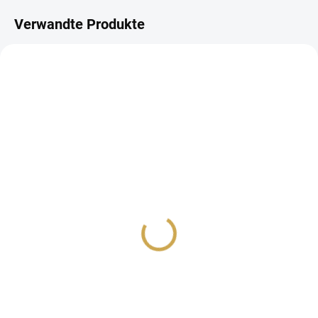
Verwandte Produkte
AUF LAGER
NA DOTAZ
(6 ST)
LePen DRAWING 0.8 mm
LePen DRAWING BRUSH
Point - BLACK
Point - BLACK
2,02 €
2,02 €
1,67 € ohne MwSt.
1,67 € ohne MwSt.
Detail
IN DEN WARENKORB
Tlustší fix od MARVY
Štětcový fix od MARVY
UCHIDA.