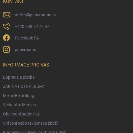
i
KONTAKT
l
e
atelier
@
paperoamo.cz
+420 739 72 72 07
Facebook PA
paperoamo
INFORMACE PRO VÁS
Doprava a platba
JAK NA FOTOALBUM?
Meine Bestellung
Verkaufte Marken
Obchodní podmínky
Vrácení nebo reklamace zboží
Podmínky ochrany osobních údajů