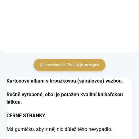
Album se spirálovým
hřbetem s černými listy.
hřbetem s černými listy.
Alle verwandten Produkte anzeigen
Kartonové album s kroužkovou (spirálovou) vazbou.
Ručně vyrobené, obal je potažen kvalitní knihařskou
látkou.
ČERNÉ STRÁNKY.
Má gumičku, aby z něj nic důležitého nevypadlo.