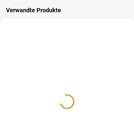
Verwandte Produkte
AUF LAGER
NA DOTAZ
(1 ST)
KROUŽKOVÉ ALBUM -
KROUŽKOVÉ ALBUM -
Mini Mucho / MOSS s
Mini Mucho / BLACK s
černými listy
černými listy
27,24 €
27,24 €
22,51 € ohne MwSt.
22,51 € ohne MwSt.
Detail
IN DEN WARENKORB
Album se spirálovým