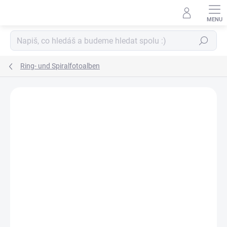
Zum
Inhalt
springen
Suchen
Ring- und Spiralfotoalben
MARKE:
SEMIKOLON