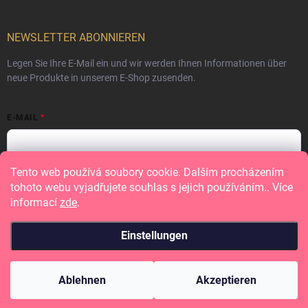
NEWSLETTER ABONNIEREN
Legen Sie Ihre E-Mail ein und wir werden Ihnen Informationen über
neue Produkte in unserem E-Shop zusenden.
E-MAIL
Tento web používá soubory cookie. Dalším procházením
Vložením e-mailu souhlasíte s
podmínkami ochrany osobních údajů
tohoto webu vyjadřujete souhlas s jejich používáním.. Více
informací
zde
.
Anmelden
Einstellungen
Copyright 2026
Papero amo
. Alle Rechte vorbehalten.
Ablehnen
Akzeptieren
Erstellt von Shoptet