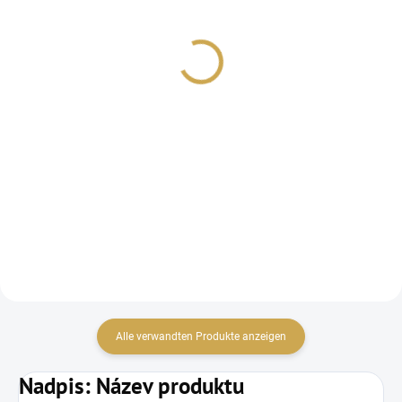
KROUŽKOVÉ ALBUM -
KROUŽKOVÉ ALBUM -
Kraft
Krémové A5
8,63 €
6,98 €
7,13 € ohne MwSt.
5,77 € ohne MwSt.
Detail
IN DEN WARENKORB
Album se spirálovým
Album se spirálovým
hřbetem s černými listy.
hřbetem s černými listy.
Alle verwandten Produkte anzeigen
Nadpis: Název produktu