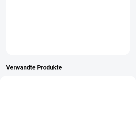
−
+
IN DEN WARENKORB
Album se spirálovým hřbetem s černými listy.
DETAILLIERTE INFORMATIONEN
FRAGEN
ANSEHEN
Verwandte Produkte
AUF LAGER
NA DOTAZ
(2 ST)