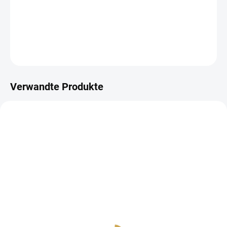
diářů.
DETAILLIERTE INFORMATIONEN
FRAGEN
ANSEHEN
Verwandte Produkte
AUF LAGER
(4 ST)
Kovové sponky na papír -
OTAZNÍKY