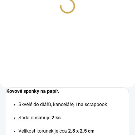
1,86 €
1,54 € ohne MwSt.
IN DEN WARENKORB
Kovové sponky na
zdobení scrapbookových
stránek a diářů.
Kovové sponky na papír.
Skvělé do diářů, kanceláře, i na scrapbook
Sada obsahuje
2
ks
Velikost korunek je cca
2.8 x 2.5 cm