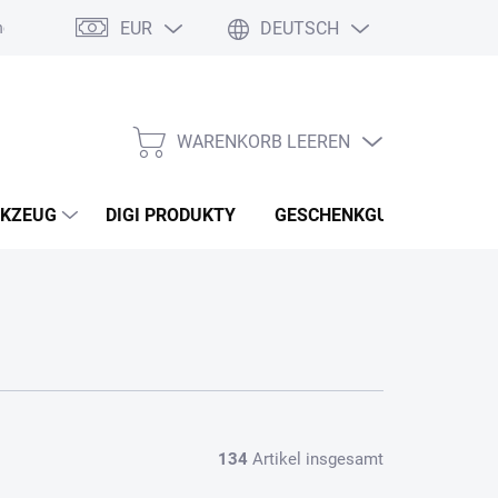
EUR
DEUTSCH
nebo reklamace zboží
Podmínky ochrany osobních údajů
Osobní
WARENKORB LEEREN
WARENKORB
KZEUG
DIGI PRODUKTY
GESCHENKGUTSCHEINEN
134
Artikel insgesamt