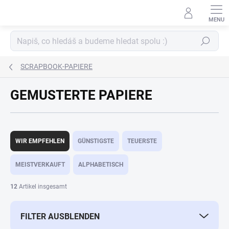
Zum
Inhalt
springen
Suchen
SCRAPBOOK-PAPIERE
GEMUSTERTE PAPIERE
P
r
WIR EMPFEHLEN
GÜNSTIGSTE
TEUERSTE
o
d
MEISTVERKAUFT
ALPHABETISCH
u
k
12
Artikel insgesamt
t
s
FILTER AUSBLENDEN
o