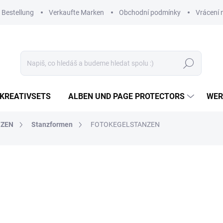
 Bestellung
Verkaufte Marken
Obchodní podmínky
Vrácení 
Suchen
KREATIVSETS
ALBEN UND PAGE PROTECTORS
WER
NZEN
Stanzformen
FOTOKEGELSTANZEN
26,81 €
22,16 € ohne MwSt.
Verkaufspreis:
AUF LAGER
(1 ST)