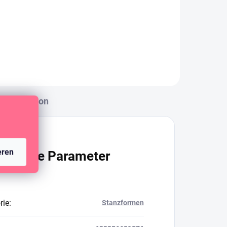
 für
ein Album.
Diskussion
eren
ätzliche Parameter
rie
:
Stanzformen