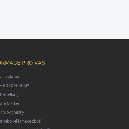
ORMACE PRO VÁS
a a platba
NA FOTOALBUM?
Bestellung
ufte Marken
dní podmínky
í nebo reklamace zboží