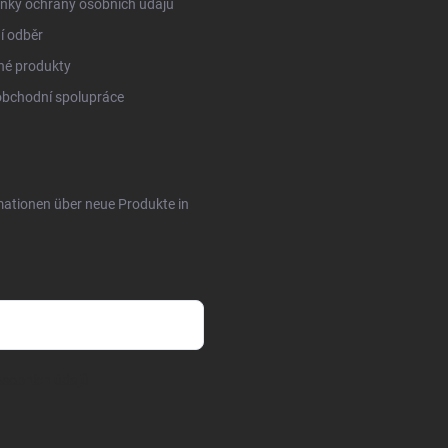
nky ochrany osobních údajů
í odběr
né produkty
obchodní spolupráce
rmationen über neue Produkte in
sobních údajů