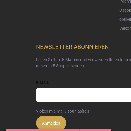
Podmí
Osobn
oblíbe
Velko
NEWSLETTER ABONNIEREN
Legen Sie Ihre E-Mail ein und wir werden Ihnen Info
unserem E-Shop zusenden.
E-MAIL
Vložením e-mailu souhlasíte s
podmínkami ochrany o
Anmelden