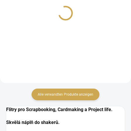
Flitry - CARROT PATCH
Flitry - PETALS
5,32 €
5,32 €
4,40 € ohne MwSt.
4,40 € ohne MwSt.
IN DEN WARENKORB
IN DEN WARENKORB
Flitrové ozdoby.
Flitrové ozdoby.
Alle verwandten Produkte anzeigen
Flitry
pro Scrapbooking, Cardmaking a Project life.
Skvělá náplň do shakerů.