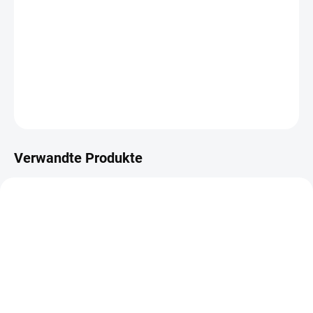
−
+
IN DEN WARENKORB
Flitrové ozdoby.
DETAILLIERTE INFORMATIONEN
FRAGEN
ANSEHEN
Verwandte Produkte
AUF LAGER
AUF LAGER
(3 ST)
(4 ST)