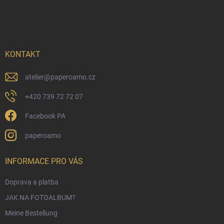
u
ß
z
e
i
KONTAKT
l
e
atelier
@
paperoamo.cz
+420 739 72 72 07
Facebook PA
paperoamo
INFORMACE PRO VÁS
Doprava a platba
JAK NA FOTOALBUM?
Meine Bestellung