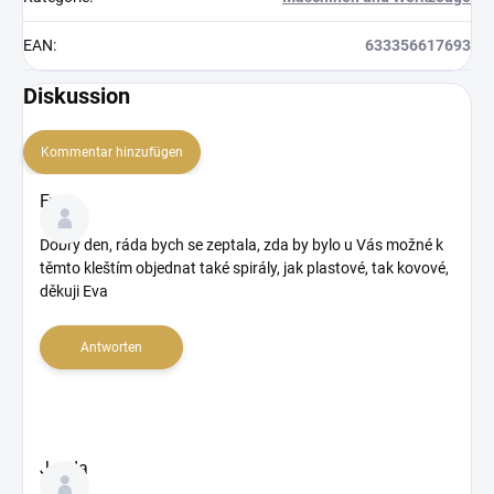
EAN
:
633356617693
Diskussion
Kommentar hinzufügen
D
Eva
i
s
Dobrý den, ráda bych se zeptala, zda by bylo u Vás možné k
k
těmto kleštím objednat také spirály, jak plastové, tak kovové,
u
děkuji Eva
s
s
Antworten
i
o
n
s
ü
Jenda
b