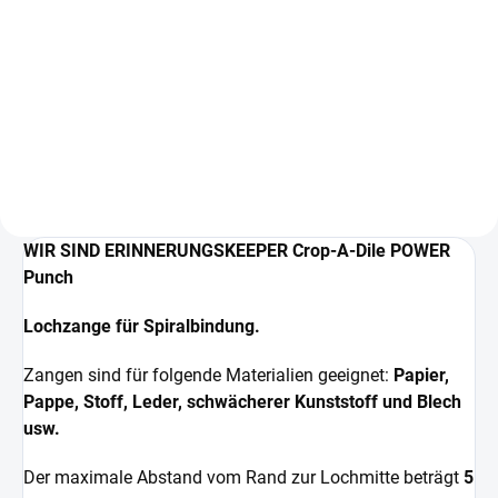
IN DEN WARENKORB
IN DEN WARENKORB
Zange zum Anbringen von Ösen
Runde Rollenzange.
im Koffer + 100 Ösen.
WIR SIND ERINNERUNGSKEEPER Crop-A-Dile POWER
Punch
Lochzange für Spiralbindung.
Zangen sind für folgende Materialien geeignet:
Papier,
Pappe, Stoff, Leder, schwächerer Kunststoff und Blech
usw.
Der maximale Abstand vom Rand zur Lochmitte beträgt
5