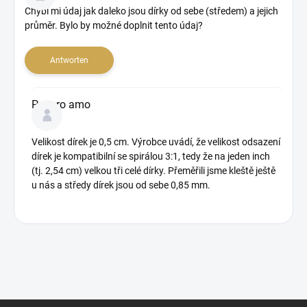
e
Chybí mi údaj jak daleko jsou dírky od sebe (středem) a jejich
r
průměr. Bylo by možné doplnit tento údaj?
s
i
Antworten
c
h
t
Papero amo
Velikost dírek je 0,5 cm. Výrobce uvádí, že velikost odsazení
dírek je kompatibilní se spirálou 3:1, tedy že na jeden inch
(tj. 2,54 cm) velkou tři celé dírky. Přeměřili jsme kleště ještě
u nás a středy dírek jsou od sebe 0,85 mm.
F