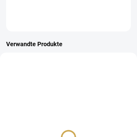
DETAILLIERTE INFORMATIONEN
FRAGEN
ANSEHEN
Verwandte Produkte
AUF LAGER
AUF LAGER
(2 ST)
(2 ST)
Polymerová razítka -
Koženková čtvrtka
Cozy Cottage / Sladká
12"X12" - Cozy Cottage
myšlenka
5,32 €