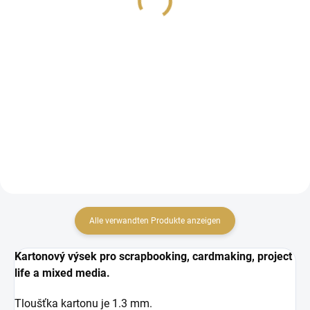
11,09 €
4,40 € ohne MwSt.
9,17 € ohne MwSt.
IN DEN WARENKORB
IN DEN WARENKORB
Pogumovaná čtvrtka
Sada průhledných
vhodná na obaly na
polymerových razítek.
deníčky a minialba.
Alle verwandten Produkte anzeigen
Kartonový výsek pro scrapbooking, cardmaking, project
life a mixed media.
Tloušťka kartonu je 1.3 mm.