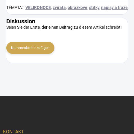
TÉMATA
:
VELIKONOCE
,
zvířata
,
obrázkové
,
štítky
,
nápisy a fráze
Diskussion
Seien Sie der Erste, der einen Beitrag zu diesem Artikel schreibt!
Kommentar hinzufügen
F
u
ß
z
e
i
KONTAKT