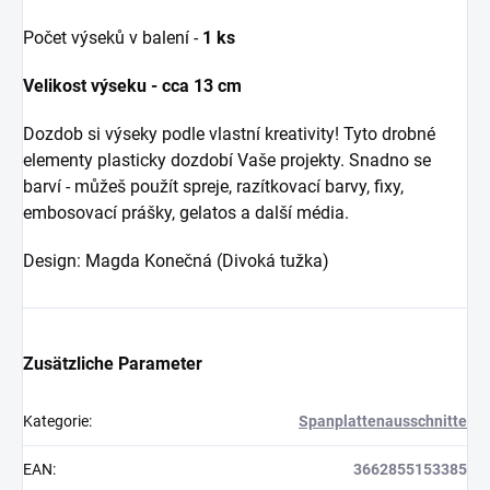
Počet výseků v balení -
1 ks
Velikost výseku - cca 13 cm
Dozdob si výseky podle vlastní kreativity! Tyto drobné
elementy plasticky dozdobí Vaše projekty. Snadno se
barví - můžeš použít spreje, razítkovací barvy, fixy,
embosovací prášky, gelatos a další média.
Design: Magda Konečná (Divoká tužka)
Zusätzliche Parameter
Kategorie
:
Spanplattenausschnitte
EAN
:
3662855153385