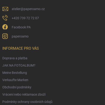
l
e
atelier
@
paperoamo.cz
+420 739 72 72 07
Facebook PA
paperoamo
INFORMACE PRO VÁS
Doprava a platba
JAK NA FOTOALBUM?
Meine Bestellung
Verkaufte Marken
Obchodní podmínky
Vrácení nebo reklamace zboží
Podmínky ochrany osobních údajů