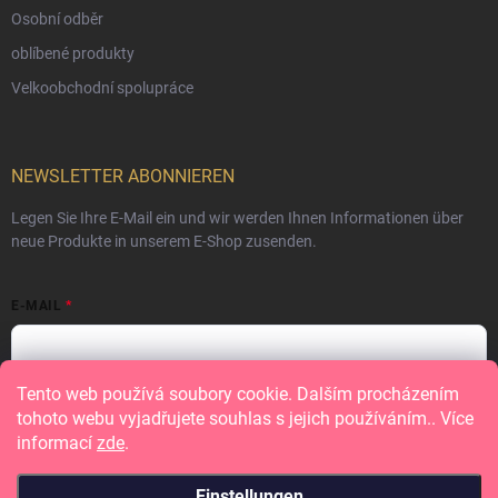
Osobní odběr
oblíbené produkty
Velkoobchodní spolupráce
NEWSLETTER ABONNIEREN
Legen Sie Ihre E-Mail ein und wir werden Ihnen Informationen über
neue Produkte in unserem E-Shop zusenden.
E-MAIL
Tento web používá soubory cookie. Dalším procházením
Vložením e-mailu souhlasíte s
podmínkami ochrany osobních údajů
tohoto webu vyjadřujete souhlas s jejich používáním.. Více
informací
zde
.
Anmelden
Einstellungen