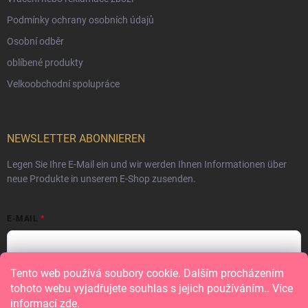
Podmínky ochrany osobních údajů
Osobní odběr
oblíbené produkty
Velkoobchodní spolupráce
NEWSLETTER ABONNIEREN
Legen Sie Ihre E-Mail ein und wir werden Ihnen Informationen über
neue Produkte in unserem E-Shop zusenden.
E-MAIL
Tento web používá soubory cookie. Dalším procházením
Vložením e-mailu souhlasíte s
podmínkami ochrany osobních údajů
tohoto webu vyjadřujete souhlas s jejich používáním.. Více
informací
zde
.