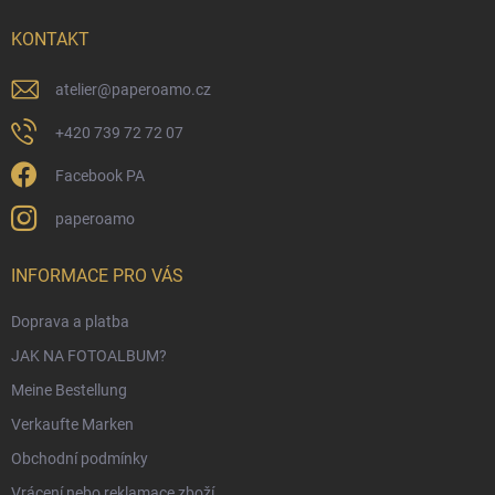
e
i
KONTAKT
l
e
atelier
@
paperoamo.cz
+420 739 72 72 07
Facebook PA
paperoamo
INFORMACE PRO VÁS
Doprava a platba
JAK NA FOTOALBUM?
Meine Bestellung
Verkaufte Marken
Obchodní podmínky
Vrácení nebo reklamace zboží