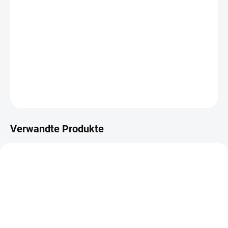
−
+
IN DEN WARENKORB
Designové kartičky pro scrapbooking, kapsové stránky
nebo diáře z kolekce VÁNOČNÍ DÍLNA.
DETAILLIERTE INFORMATIONEN
FRAGEN
ANSEHEN
Verwandte Produkte