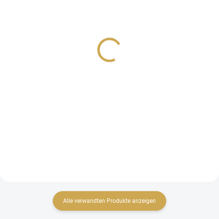
AUF LAGER
AUF LAGER
(>10 ST)
(>10 ST)
Papírové výseky -
Samolepky - VÁNOČNÍ
VÁNOČNÍ DÍLNA / Liška
DÍLNA / Stromečky
3,26 €
1,44 €
2,69 € ohne MwSt.
1,19 € ohne MwSt.
IN DEN WARENKORB
IN DEN WARENKORB
Papírové výseky.
Papírové samolepky.
Alle verwandten Produkte anzeigen