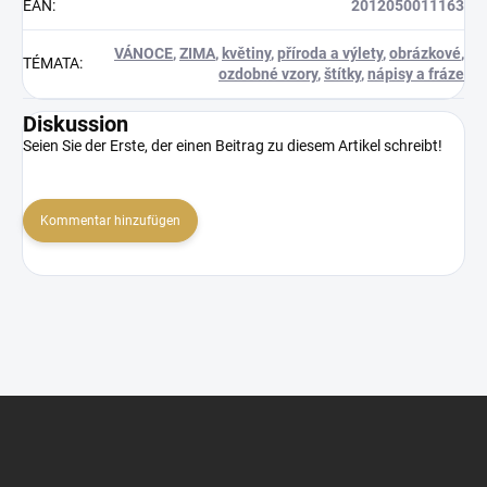
EAN
:
2012050011163
VÁNOCE
,
ZIMA
,
květiny
,
příroda a výlety
,
obrázkové
,
TÉMATA
:
ozdobné vzory
,
štítky
,
nápisy a fráze
Diskussion
Seien Sie der Erste, der einen Beitrag zu diesem Artikel schreibt!
Kommentar hinzufügen
F
u
ß
z