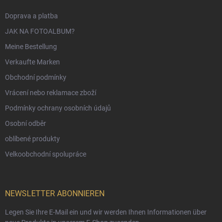
Doprava a platba
JAK NA FOTOALBUM?
Meine Bestellung
Verkaufte Marken
Obchodní podmínky
Vrácení nebo reklamace zboží
Podmínky ochrany osobních údajů
Osobní odběr
oblíbené produkty
Velkoobchodní spolupráce
NEWSLETTER ABONNIEREN
Legen Sie Ihre E-Mail ein und wir werden Ihnen Informationen über