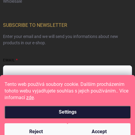
Wholesale
SUBSCRIBE TO NEWSLETTER
Enter your email and we will send you informations about new
products in our e-shop.
EMAIL
Tento web používá soubory cookie. Dalším procházením
Vložením e-mailu souhlasíte s
podmínkami ochrany osobních údajů
tohoto webu vyjadřujete souhlas s jejich používáním.. Více
informací
zde
.
Subscribe
Settings
Copyright 2026
Papero amo
. All rights reserved.
Reject
Accept