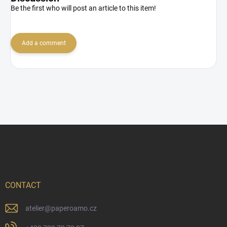
Be the first who will post an article to this item!
Add a comment
F
o
o
t
e
r
CONTACT
atelier
@
paperoamo.cz