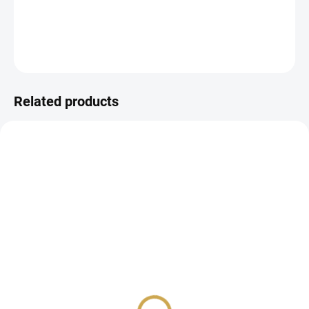
DETAILED INFORMATION
ASK
WATCH
Related products
IN STOCK
IN STOCK
(3 PCS)
(2 PCS)
Flitry - BABY M
Foam stickers - BABY M
/ Seals
5,32 €
9,44 €
4,40 € excl. VAT