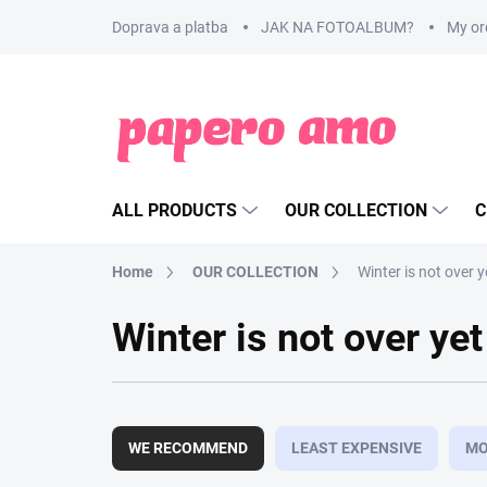
Skip
Doprava a platba
JAK NA FOTOALBUM?
My or
to
content
ALL PRODUCTS
OUR COLLECTION
C
Home
OUR COLLECTION
Winter is not over y
Winter is not over yet
P
r
WE RECOMMEND
LEAST EXPENSIVE
MO
o