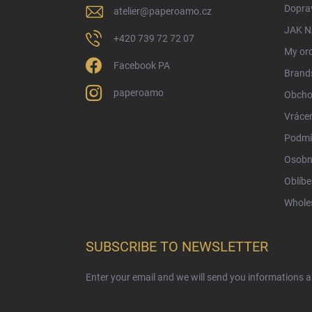
r
Doprav
atelier
@
paperoamo.cz
JAK 
+420 739 72 72 07
My or
Facebook PA
Brand
paperoamo
Obcho
Vrácen
Podmí
Osobn
Oblíbe
Whole
SUBSCRIBE TO NEWSLETTER
Enter your email and we will send you informations 