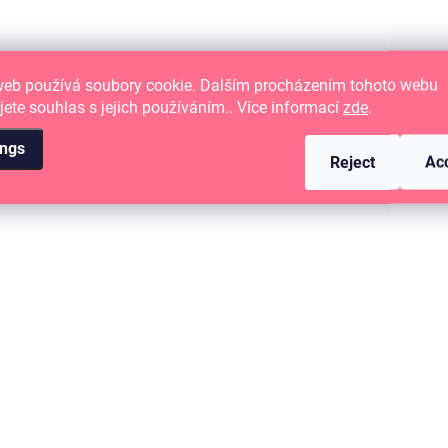
web používá soubory cookie. Dalším procházením tohoto webu
jete souhlas s jejich používáním.. Více informací
zde
.
ings
Reject
Ac