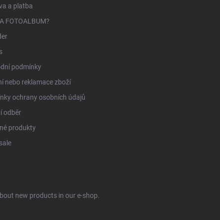
a a platba
NA FOTOALBUM?
der
s
dní podmínky
í nebo reklamace zboží
nky ochrany osobních údajů
í odběr
né produkty
sale
about new products in our e-shop.