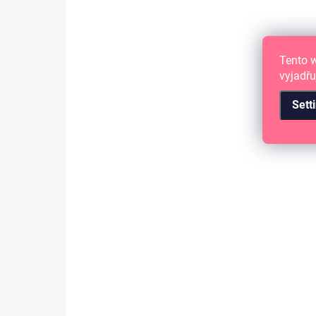
Tento 
vyjadřu
Sett
IN STOCK
(>10 PCS)
Samolepící abeceda VELKÁ - ZIMA
JEŠTĚ NEKONČÍ
4,09 €
3,38 € excl. VAT
ADD TO CART
samolepící abeceda