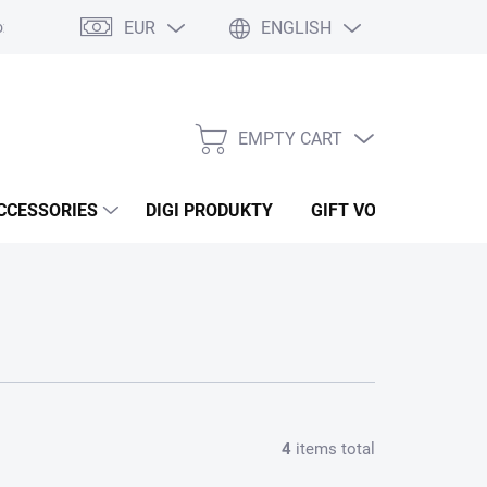
EUR
ENGLISH
ží
Podmínky ochrany osobních údajů
Osobní odběr
Oblíben
EMPTY CART
SHOPPING
CART
CCESSORIES
DIGI PRODUKTY
GIFT VOUCHERS
4
items total