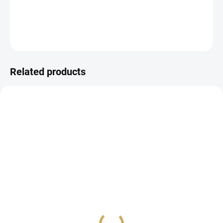
DETAILED INFORMATION
ASK
WATCH
Related products
IN STOCK
IN STOCK
(3 PCS)
(2 PCS)
Flitry - BABY M
Foam stickers - BABY M
/ Seals
5,32 €
9,44 €
4,40 € excl. VAT