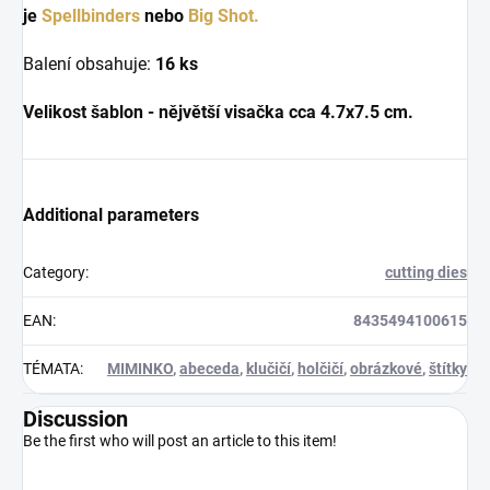
je
Spellbinders
nebo
Big Shot.
Balení obsahuje:
16 ks
Velikost šablon - nějvětší visačka cca
4.7x7.5 cm.
Additional parameters
Category
:
cutting dies
EAN
:
8435494100615
TÉMATA
:
MIMINKO
,
abeceda
,
klučičí
,
holčičí
,
obrázkové
,
štítky
Discussion
Be the first who will post an article to this item!