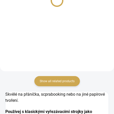
7,80 € excl. VAT
ADD TO CART
ADD TO CART
Flitrové ozdoby.
Foam stickers.
Show all related products
Skvělé na přáníčka, scprabooking nebo na jiné papírové
tvoření.
Používej s klasickými vyřezávacími strojky jako