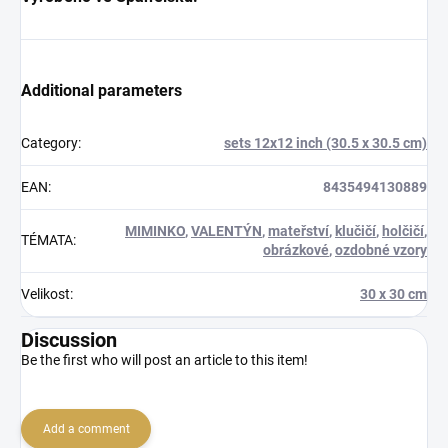
Additional parameters
Category
:
sets 12x12 inch (30.5 x 30.5 cm)
EAN
:
8435494130889
MIMINKO
,
VALENTÝN
,
mateřství
,
klučičí
,
holčičí
,
TÉMATA
:
obrázkové
,
ozdobné vzory
Velikost
:
30 x 30 cm
Discussion
Be the first who will post an article to this item!
Add a comment