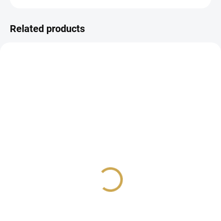
Related products
IN STOCK
IN STOCK
(3 PCS)
(2 PCS)
Flitry - BABY M
Foam stickers - BABY M
/ Seals
5,32 €
9,44 €
4,40 € excl. VAT
7,80 € excl. VAT
ADD TO CART
ADD TO CART
Flitrové ozdoby.