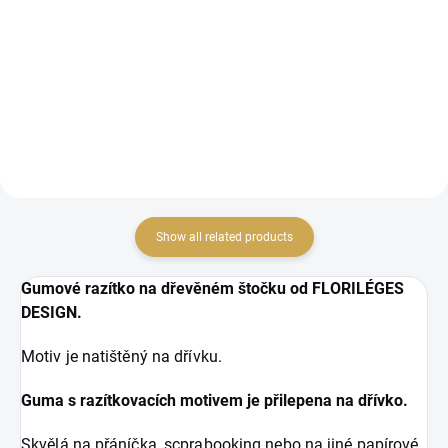
Show all related products
Gumové razítko na dřevěném štočku od FLORILÉGES
DESIGN.
Motiv je natištěný na dřívku.
Guma s razítkovacích motivem je přilepena na dřívko.
Skvělá na přáníčka, scprabooking nebo na jiné papírové