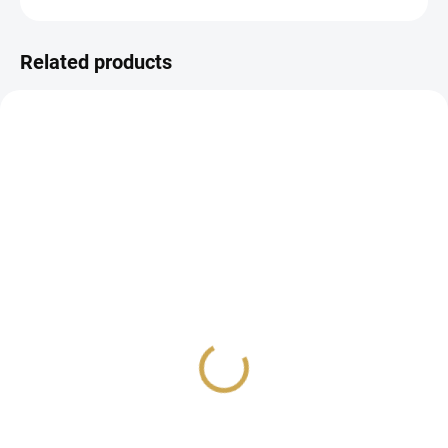
ASK
WATCH
Related products
NEW
NEW
NA DOTAZ
IN STOCK
(1 PCS)
Papírové visačky v
Papírové visačky v
lněném vzhledu -
lněném vzhledu -
Murmures / Zelená
Murmures / Růžová
6,15 €
6,15 €
5,08 € excl. VAT
5,08 € excl. VAT
Detail
ADD TO CART