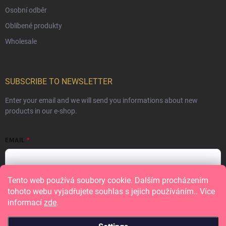
Osobní odběr
Oblíbené produkty
Wholesale
SUBSCRIBE TO NEWSLETTER
Enter your email and we will send you informations about new
products in our e-shop.
EMAIL
Tento web používá soubory cookie. Dalším procházením
Vložením e-mailu souhlasíte s
podmínkami ochrany osobních údajů
tohoto webu vyjadřujete souhlas s jejich používáním.. Více
informací
zde
.
Subscribe