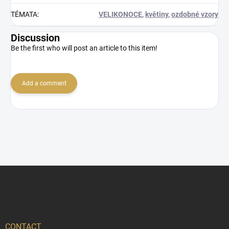
TÉMATA
:
VELIKONOCE
,
květiny
,
ozdobné vzory
Discussion
Be the first who will post an article to this item!
Add a comment
F
o
o
t
e
r
CONTACT