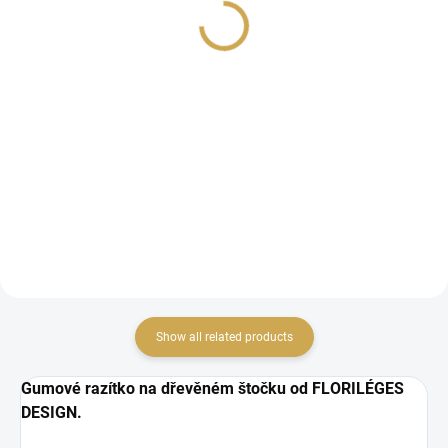
Murmures / Růžová
6,15 €
6,15 €
5,08 € excl. VAT
5,08 € excl. VAT
Detail
ADD TO CART
Show all related products
Gumové razítko na dřevěném štočku od FLORILÉGES
DESIGN.