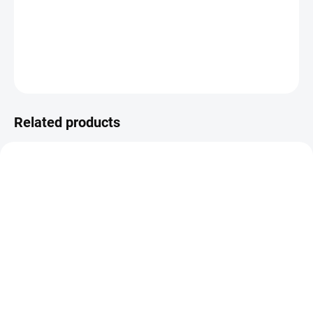
Gumové razítko na dřevěném štočku.
DETAILED INFORMATION
ASK
WATCH
Related products
NEW
NEW
NA DOTAZ
IN STOCK
(1 PCS)
Papírové visačky v
Papírové visačky v
lněném vzhledu -
lněném vzhledu -
Murmures / Zelená