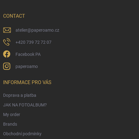
t
e
r
CONTACT
atelier
@
paperoamo.cz
+420 739 72 72 07
Facebook PA
paperoamo
INFORMACE PRO VÁS
Doprava a platba
JAK NA FOTOALBUM?
My order
Brands
Obchodní podmínky