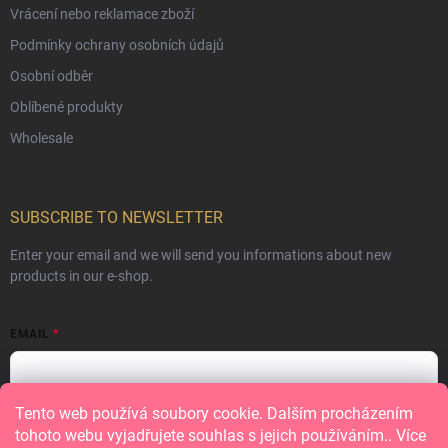
Vrácení nebo reklamace zboží
Podmínky ochrany osobních údajů
Osobní odběr
Oblíbené produkty
Wholesale
SUBSCRIBE TO NEWSLETTER
Enter your email and we will send you informations about new
products in our e-shop.
EMAIL
Tento web používá soubory cookie. Dalším procházením
Vložením e-mailu souhlasíte s
podmínkami ochrany osobních údajů
tohoto webu vyjadřujete souhlas s jejich používáním.. Více