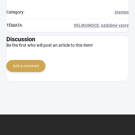
Category
:
stamps
TÉMATA
:
VELIKONOCE
,
ozdobné vzory
Discussion
Be the first who will post an article to this item!
Add a comment
F
o
o