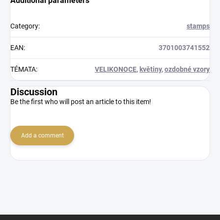
Additional parameters
Category
:
stamps
EAN
:
3701003741552
TÉMATA
:
VELIKONOCE
,
květiny
,
ozdobné vzory
Discussion
Be the first who will post an article to this item!
Add a comment
F