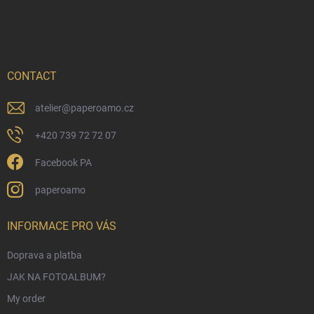
o
o
t
e
r
CONTACT
atelier
@
paperoamo.cz
+420 739 72 72 07
Facebook PA
paperoamo
INFORMACE PRO VÁS
Doprava a platba
JAK NA FOTOALBUM?
My order