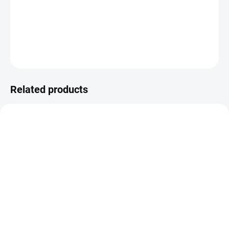
Gumové razítko na dřevěném štočku.
DETAILED INFORMATION
ASK
WATCH
Related products
NEW
NEW
NA DOTAZ
IN STOCK
(1 PCS)
Papírové visačky v
Papírové visačky v
lněném vzhledu -
lněném vzhledu -
Murmures / Zelená