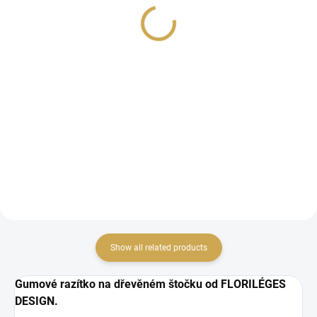
Murmures / Růžová
6,14 €
6,14 €
5,07 € excl. VAT
5,07 € excl. VAT
Detail
ADD TO CART
Show all related products
Gumové razítko na dřevěném štočku od FLORILÉGES
DESIGN.