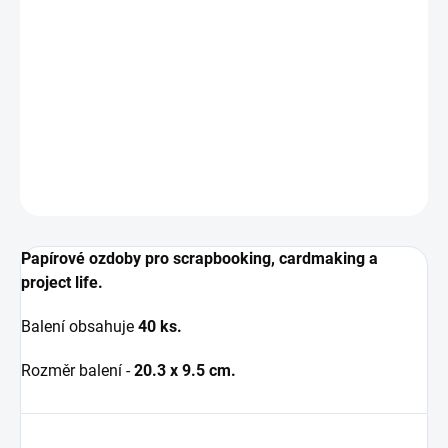
−
+
ADD TO CART
Papírové výseky se MĚDĚNOU folií.
DETAILED INFORMATION
ASK
WATCH
Papírové ozdoby pro scrapbooking, cardmaking a
project life.
Balení obsahuje
40 ks.
Rozměr balení -
20.3 x 9.5 cm.