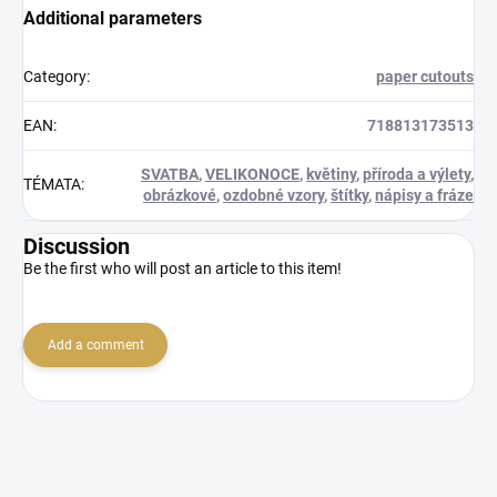
Additional parameters
Category
:
paper cutouts
EAN
:
718813173513
SVATBA
,
VELIKONOCE
,
květiny
,
příroda a výlety
,
TÉMATA
:
obrázkové
,
ozdobné vzory
,
štítky
,
nápisy a fráze
Discussion
Be the first who will post an article to this item!
Add a comment