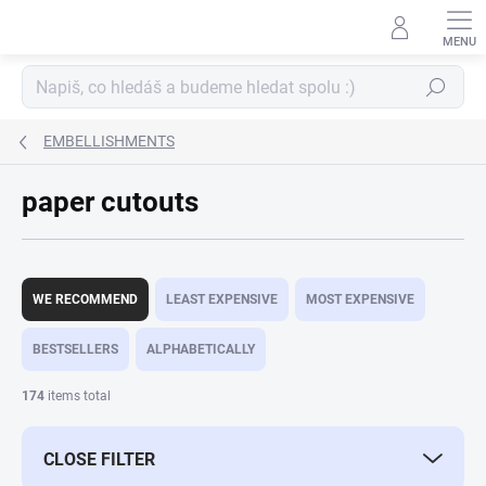
Skip
to
content
Search
EMBELLISHMENTS
paper cutouts
P
r
WE RECOMMEND
LEAST EXPENSIVE
MOST EXPENSIVE
o
d
BESTSELLERS
ALPHABETICALLY
u
c
174
items total
t
s
CLOSE FILTER
o