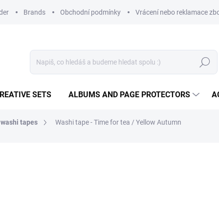
der
Brands
Obchodní podmínky
Vrácení nebo reklamace zbo
Search
REATIVE SETS
ALBUMS AND PAGE PROTECTORS
A
washi tapes
Washi tape - Time for tea / Yellow Autumn
2,85 €
2,23 €
1,84 € excl. VAT
Measure
IN STOCK
(>10 PCS)