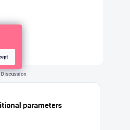
ADD TO CART
Double-sided patterned
.5 x
scrapbook paper 12" x 12" (30.5 x
30.5 cm).
cept
Discussion
itional parameters