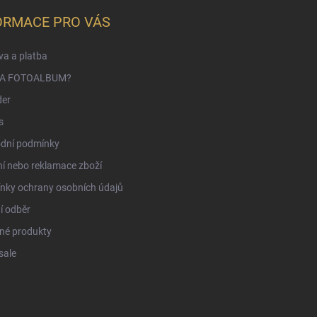
ORMACE PRO VÁS
a a platba
NA FOTOALBUM?
der
s
dní podmínky
í nebo reklamace zboží
nky ochrany osobních údajů
í odběr
né produkty
sale