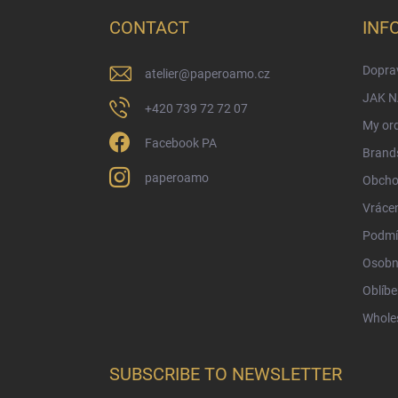
o
t
CONTACT
INF
e
r
Doprav
atelier
@
paperoamo.cz
JAK 
+420 739 72 72 07
My or
Facebook PA
Brand
paperoamo
Obcho
Vrácen
Podmí
Osobn
Oblíbe
Whole
SUBSCRIBE TO NEWSLETTER