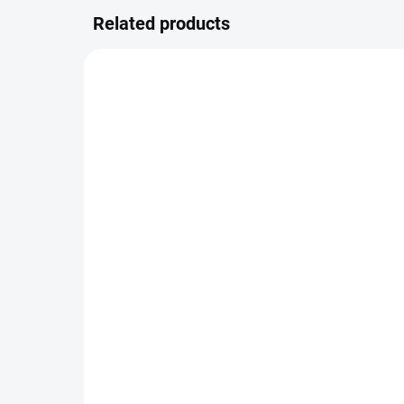
Related products
IN STOCK
(>10 PCS)
SCRAPBOOK PAPER -
SC
TIME FOR TEA / #01
TI
Evening walk
Mo
1,07 €
1,
0,88 € excl. VAT
0,88