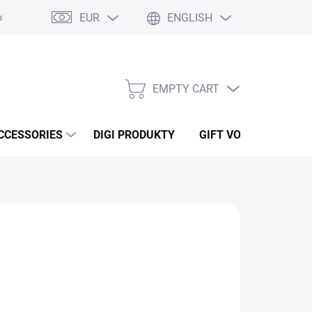
EUR
ENGLISH
ží
Podmínky ochrany osobních údajů
Osobní odběr
Oblíben
EMPTY CART
SHOPPING
CART
CCESSORIES
DIGI PRODUKTY
GIFT VOUCHERS