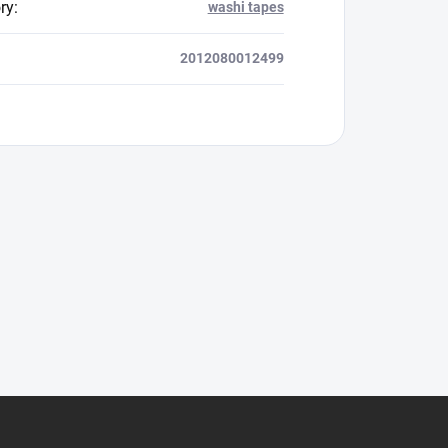
ry
:
washi tapes
2012080012499