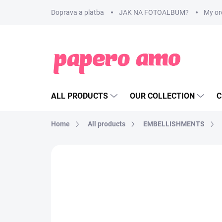
Skip
Doprava a platba
JAK NA FOTOALBUM?
My or
to
content
ALL PRODUCTS
OUR COLLECTION
C
Home
All products
EMBELLISHMENTS
BRAND:
PAPERO AMO ♥
SLEVA