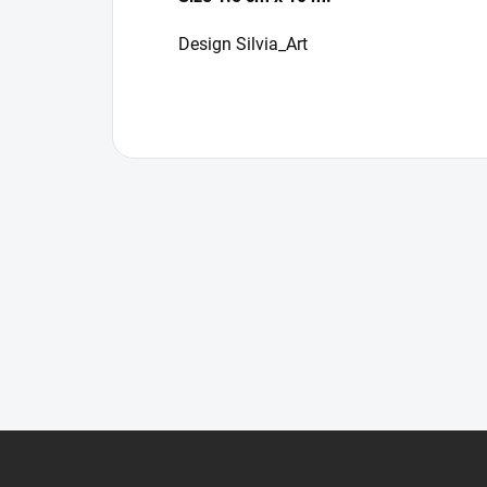
Design Silvia_Art
F
o