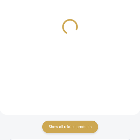
PUFFY STICKERS - Time
DIE-CUT - Time for tea /
for tea
#01 Autumn leaves
6,99 €
6,16 €
5,78 € excl. VAT
5,09 € excl. VAT
ADD TO CART
ADD TO CART
Self-adhesive foam stickers from
Paper cutouts from the Time for
the
TIME FOR TEA
collection.
tea collection
Show all related products