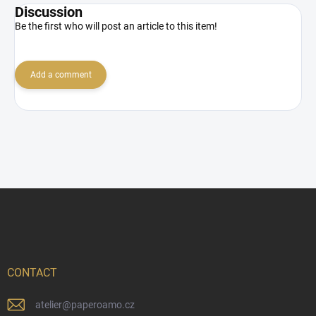
Discussion
Be the first who will post an article to this item!
Add a comment
F
o
o
t
e
r
CONTACT
atelier
@
paperoamo.cz