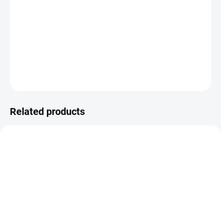
−
+
ADD TO CART
Self-adhesive foam alphabet from the
TIME FOR TEA
collection.
DETAILED INFORMATION
ASK
WATCH
Related products
IN STOCK
IN STOCK
(>10 PCS)
(>10 PCS)