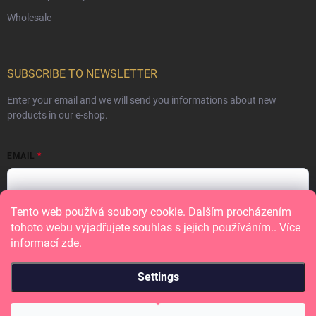
Wholesale
SUBSCRIBE TO NEWSLETTER
Enter your email and we will send you informations about new
products in our e-shop.
EMAIL
Tento web používá soubory cookie. Dalším procházením
Vložením e-mailu souhlasíte s
podmínkami ochrany osobních údajů
tohoto webu vyjadřujete souhlas s jejich používáním.. Více
informací
zde
.
Subscribe
Settings