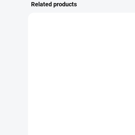
Related products
IN STOCK
(5 PCS)
BECKY HIGGINS -
BE
náhradní kapsy do alba -
náh
DESIGN D
SM
8,63 €
7,
7,13 € excl. VAT
6,45