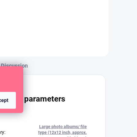
Náhradní plastové kapsy do
alba na 3 kroužky.
Discussion
itional parameters
cept
Large photo albums/ file
ry
:
type (12x12 inch, approx.