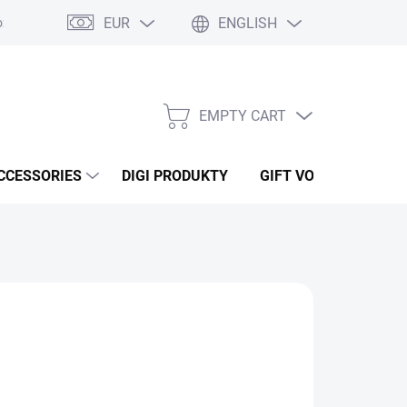
EUR
ENGLISH
ží
Podmínky ochrany osobních údajů
Osobní odběr
Oblíben
EMPTY CART
SHOPPING
CART
CCESSORIES
DIGI PRODUKTY
GIFT VOUCHERS