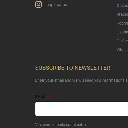
paperoamo
Obcho
Vrácen
Podmí
Osobn
Oblíbe
Whole
SUBSCRIBE TO NEWSLETTER
Enter your email and we will send you informations 
EMAIL
Vložením e-mailu souhlasíte s
podmínkami ochrany o