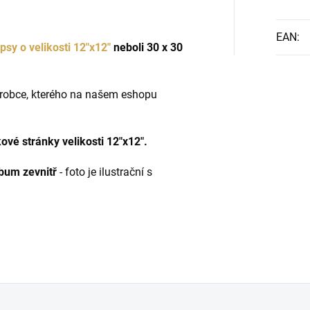
EAN
:
psy o velikosti 12"x12"
neboli 30 x 30
ýrobce, kterého na našem eshopu
ové stránky velikosti 12"x12".
lbum zevnitř
- foto je ilustrační s