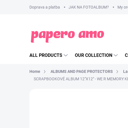
Skip
Doprava a platba
JAK NA FOTOALBUM?
My or
to
content
ALL PRODUCTS
OUR COLLECTION
C
Home
ALBUMS AND PAGE PROTECTORS
La
SCRAPBOOKOVÉ ALBUM 12"X12" - WE R MEMORY K
BRAND:
WE R MEMORY KEEPERS