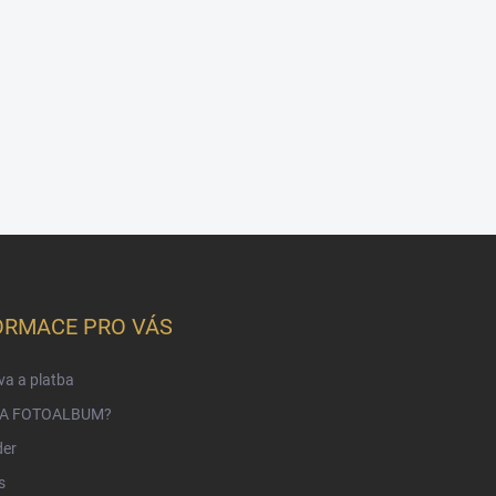
ORMACE PRO VÁS
a a platba
NA FOTOALBUM?
der
s