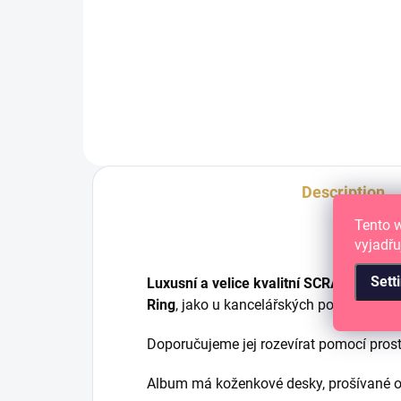
ADD TO CART
D-Ring vazba, 12 ks
D-Ri
Description
Tento 
vyjadřu
Sett
Luxusní a velice kvalitní SCRAPBOOK
Ring
, jako u kancelářských pořadačů.
Doporučujeme jej rozevírat pomocí pros
Album má koženkové desky, prošívané ok