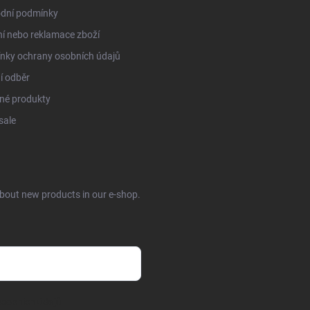
dní podmínky
í nebo reklamace zboží
nky ochrany osobních údajů
í odběr
né produkty
sale
about new products in our e-shop.
sobních údajů