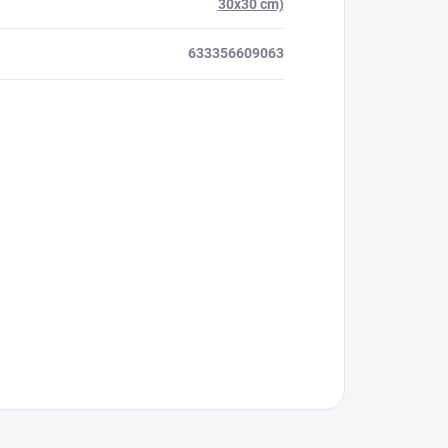
30x30 cm)
633356609063