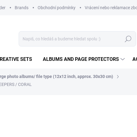
der
Brands
Obchodní podmínky
Vrácení nebo reklamace zbo
Search
REATIVE SETS
ALBUMS AND PAGE PROTECTORS
A
rge photo albums/ file type (12x12 inch, approx. 30x30 cm)
EEPERS / CORAL
47,46 €
39,22 € excl. VAT
Measure
IN STOCK
(1 PCS)