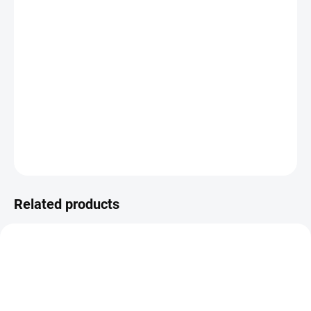
−
+
ADD TO CART
ČERNÉ KOŽENKOVÉ ALBUM NA SCRAPBOOK.
Velikost alba je 12"X12".
DETAILED INFORMATION
ASK
WATCH
Related products