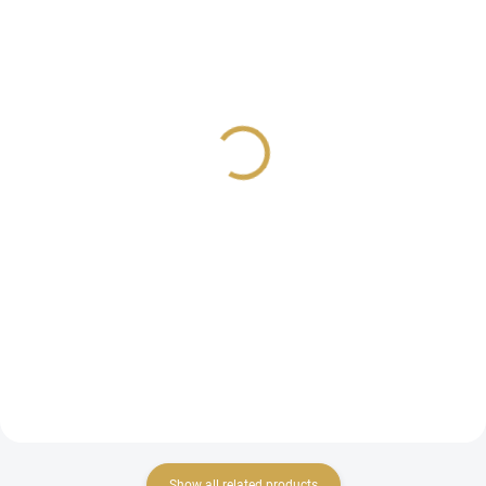
IN STOCK
IN STOCK
(5 PCS)
(2 PCS)
BECKY HIGGINS -
BECKY HIGGINS -
náhradní kapsy do alba -
náhradní kapsy do alba -
DESIGN D
SMALL VARIATY PACK 2
8,61 €
7,79 €
7,12 € excl. VAT
6,44 € excl. VAT
ADD TO CART
ADD TO CART
D-Ring vazba, 12 ks
D-Ring vazba, 12 ks
Show all related products