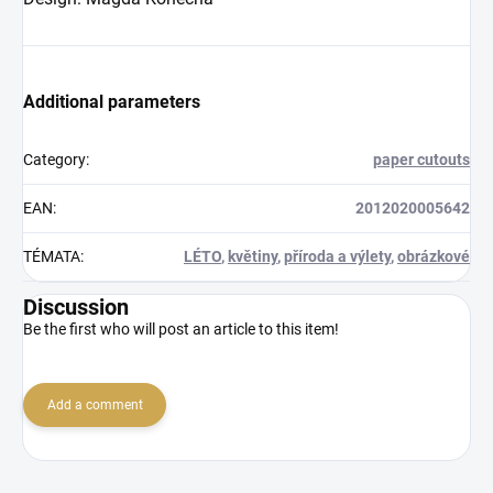
Additional parameters
Category
:
paper cutouts
EAN
:
2012020005642
TÉMATA
:
LÉTO
,
květiny
,
příroda a výlety
,
obrázkové
Discussion
Be the first who will post an article to this item!
Add a comment