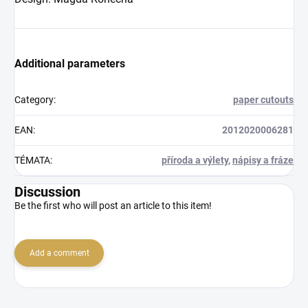
Additional parameters
Category
:
paper cutouts
EAN
:
2012020006281
TÉMATA
:
příroda a výlety
,
nápisy a fráze
Discussion
Be the first who will post an article to this item!
Add a comment