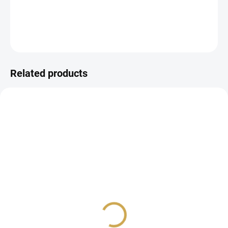
DETAILED INFORMATION
ASK
WATCH
Related products
IN STOCK
IN STOCK
(>10 PCS)
(1 PCS)
Samolepky - MILUJU
Samolepky - MILUJU
VÍKEND / Chleba
VÍKEND / Modré květiny
1,44 €
1,44 €