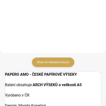
1,19 € excl. VAT
1,19 € excl. VAT
ADD TO CART
ADD TO CART
Papírové samolepky.
Papírové samolepky.
Show all related products
PAPERO AMO - ČESKÉ PAPÍROVÉ VÝSEKY
Balení obsahuje
ARCH VÝSEKŮ o velikosti A5
Vyrobeno v ČR
Design: Magda Konečná