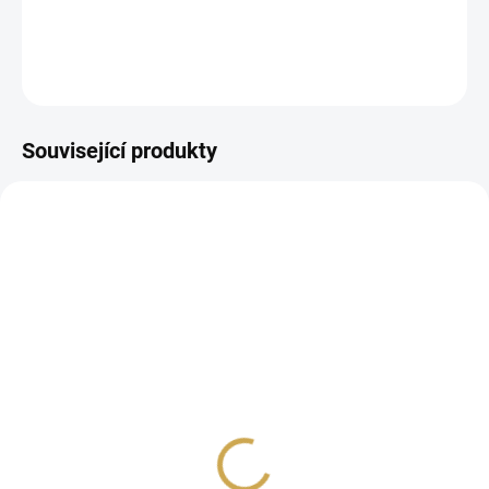
DETAILNÍ INFORMACE
ZEPTAT SE
HLÍDAT
Související produkty
SLEVA
SKLADEM
SKLADEM
(>10 KS)
(>10 KS)
Samolepky - MŮJ
Papírové výseky - MŮJ
PODZIM / Pásky
PODZIM / Už padá listí
35 Kč
19 Kč