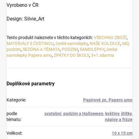
Vyrobeno v ČR
Design: Silvie_Art
Tento produkt naleznete v těchto kategoriích:
VŠECHNO ZBOŽÍ
,
MATERIÁLY S ČEŠTINOU
,
české samolepky
,
NAŠE KOLEKCE
,
Můj
podzim
,
SEZÓNA A TÉMATA
,
PODZIM
,
SAMOLEPKY
,
české
samolepky Papero amo
,
ZPÁTKY DO ŠKOLY
,
3+1 zdarma
Doplňkové parametry
Kategorie
:
Papírové zn. Papero amo
podle
svatební
,
podzim a Halloween
,
květiny
,
štítky
,
tématu
:
nápisy a fráze
Velikost
:
10 x 15 cm