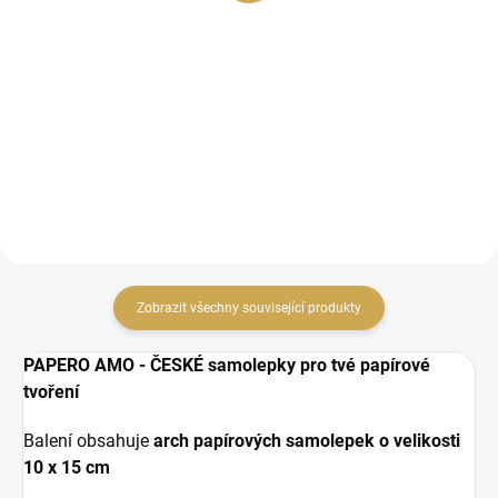
28,93 Kč bez DPH
15,70 Kč bez DPH
DO KOŠÍKU
DO KOŠÍKU
vellumové samolepky
papírové výseky
Zobrazit všechny související produkty
PAPERO AMO - ČESKÉ samolepky pro tvé papírové
tvoření
Balení obsahuje
arch papírových samolepek o velikosti
10 x 15 cm