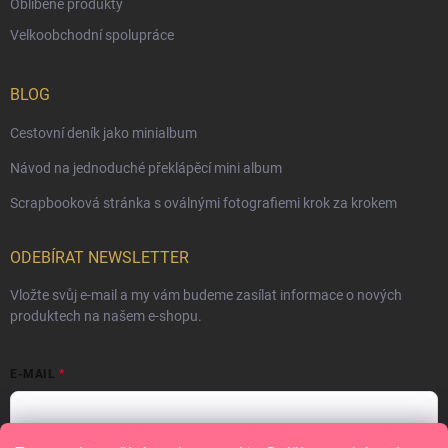
Oblíbené produkty
Velkoobchodní spolupráce
BLOG
Cestovní deník jako minialbum
Návod na jednoduché překlápěcí mini album
Scrapbooková stránka s oválnými fotografiemi krok za krokem
ODEBÍRAT NEWSLETTER
Vložte svůj e-mail a my vám budeme zasílat informace o nových
produktech na našem e-shopu.
E-MAIL