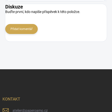
Diskuze
Buďte první, kdo napíše příspěvek k této položce.
Přidat komentář
Z
á
p
a
t
í
KONTAKT
atelier
@
paperoamo.cz